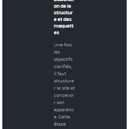
on de la
structur
e et des
maquett
es
Une fois
les
objectifs
clarifiés,
il faut
structure
r le site et
concevoi
r son
apparenc
e. Cette
étape