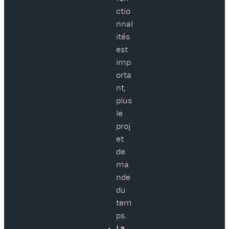
ctio
nnal
ités
est
imp
orta
nt,
plus
le
proj
et
de
ma
nde
du
tem
ps.
La