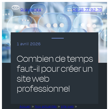
Aller
06 18 77 92 76
Graphineo
au
contenu
1 avril 2026
Combien de temps
faut-il pour créer un
site web
professionnel
Accueil
»
Nos actualités
»
site web
»