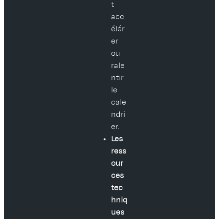
t
acc
élér
er
ou
rale
ntir
le
cale
ndri
er.
Les
ress
our
ces
tec
hniq
ues