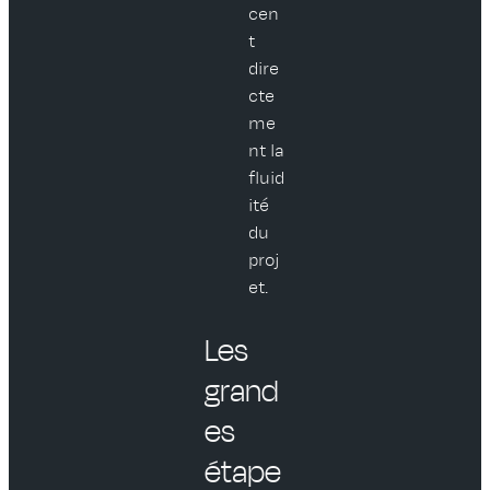
cen
t
dire
cte
me
nt la
fluid
ité
du
proj
et.
Les
grand
es
étape