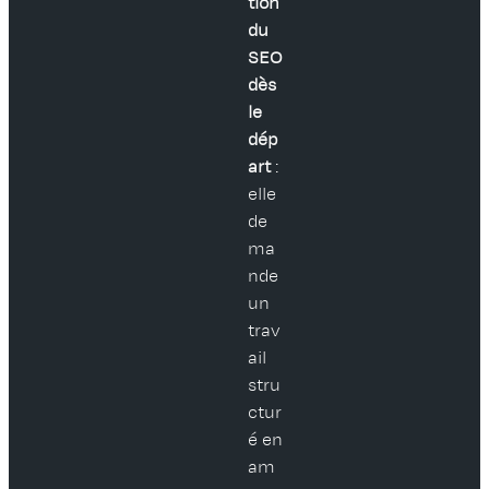
tion
du
SEO
dès
le
dép
art
:
elle
de
ma
nde
un
trav
ail
stru
ctur
é en
am