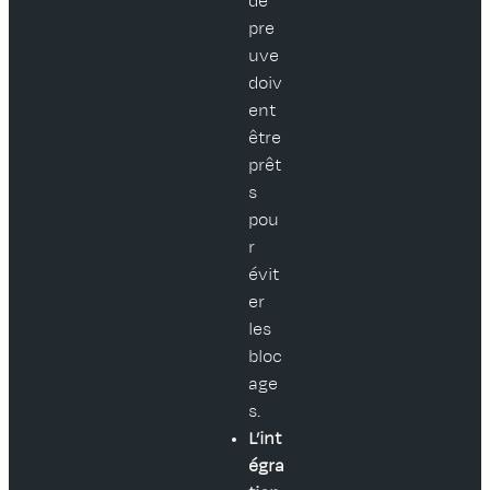
de
pre
uve
doiv
ent
être
prêt
s
pou
r
évit
er
les
bloc
age
s.
L’int
égra