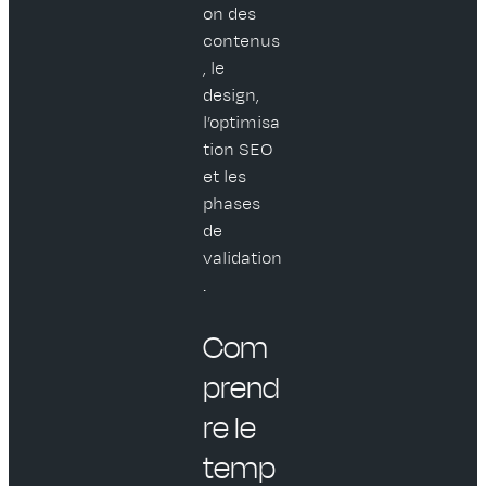
on des
contenus
, le
design,
l’optimisa
tion SEO
et les
phases
de
validation
.
Com
prend
re le
temp