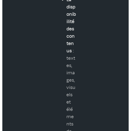
disp
onib
ilité
des
con
ten
us
:
text
es,
ima
ges,
visu
els
et
élé
me
nts