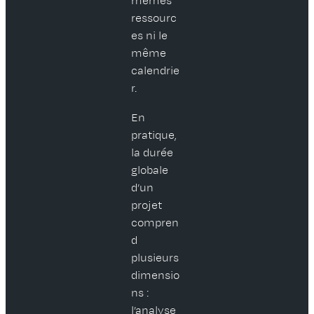
mêmes
ressourc
es ni le
même
calendrie
r.
En
pratique,
la durée
globale
d’un
projet
compren
d
plusieurs
dimensio
ns :
l’analyse