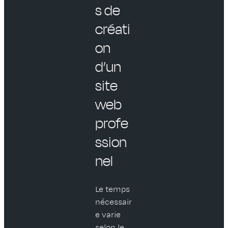
s de
créati
on
d’un
site
web
profe
ssion
nel
Le temps
nécessair
e varie
selon le