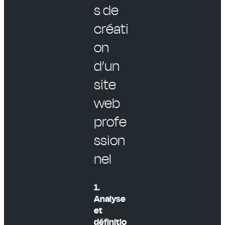
s de
créati
on
d’un
site
web
profe
ssion
nel
1.
Analyse
et
définitio