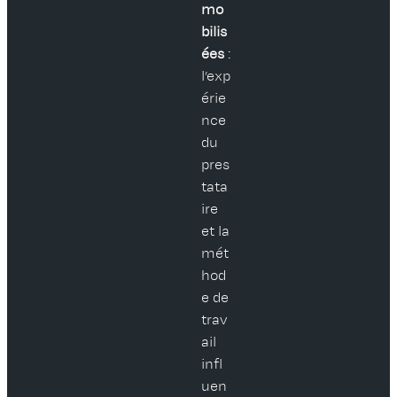
mo
bilis
ées
:
l’exp
érie
nce
du
pres
tata
ire
et la
mét
hod
e de
trav
ail
infl
uen