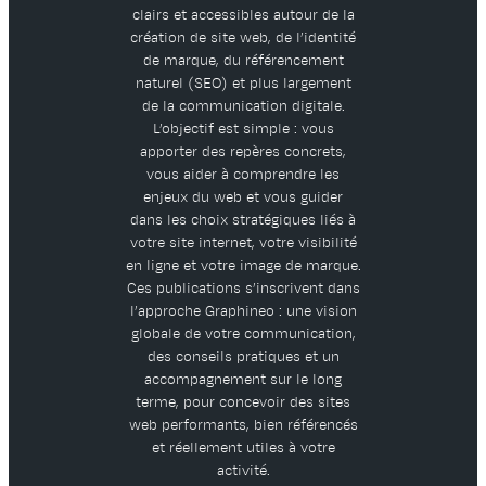
clairs et accessibles autour de la
création de site web, de l’identité
de marque, du référencement
naturel (SEO) et plus largement
de la communication digitale.
L’objectif est simple : vous
apporter des repères concrets,
vous aider à comprendre les
enjeux du web et vous guider
dans les choix stratégiques liés à
votre site internet, votre visibilité
en ligne et votre image de marque.
Ces publications s’inscrivent dans
l’approche Graphineo : une vision
globale de votre communication,
des conseils pratiques et un
accompagnement sur le long
terme, pour concevoir des sites
web performants, bien référencés
et réellement utiles à votre
activité.