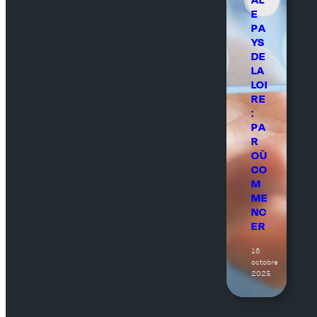
E
PA
YS
DE
LA
LOI
RE
:
PA
R
OÙ
CO
M
ME
NC
ER
16
octobre
2025