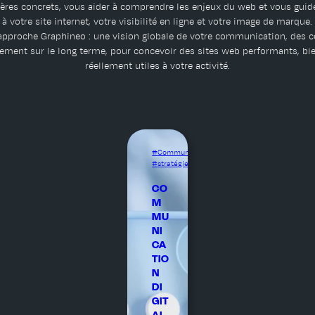
ères concrets, vous aider à comprendre les enjeux du web et vous guid
 à votre site internet, votre visibilité en ligne et votre image de marque
’approche Graphineo : une vision globale de votre communication, des c
ent sur le long terme, pour concevoir des sites web performants, bie
réellement utiles à votre activité.
Communication
, 
stratégie digitale
CO
M
MU
NI
CA
TIO
N
DI
GIT
AL