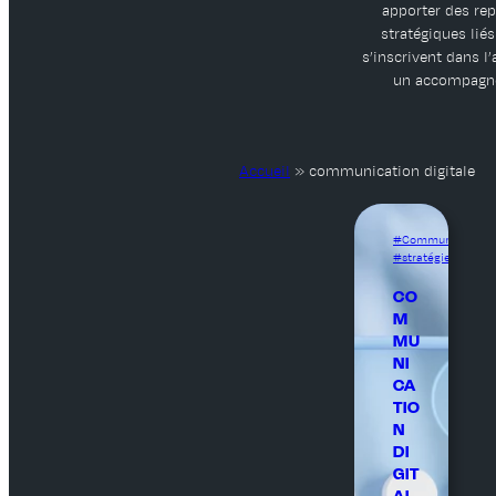
apporter des rep
stratégiques liés
s’inscrivent dans l
un accompagnem
Accueil
»
communication digitale
Communication
, 
stratégie digitale
CO
M
MU
NI
CA
TIO
N
DI
GIT
AL