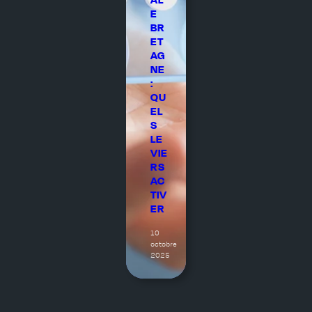
E
BR
ET
AG
NE
:
QU
EL
S
LE
VIE
RS
AC
TIV
ER
10
octobre
2025