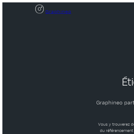
Aller
Graphineo
au
contenu
Ét
Graphineo part
Vous y trouverez de
du référencement n