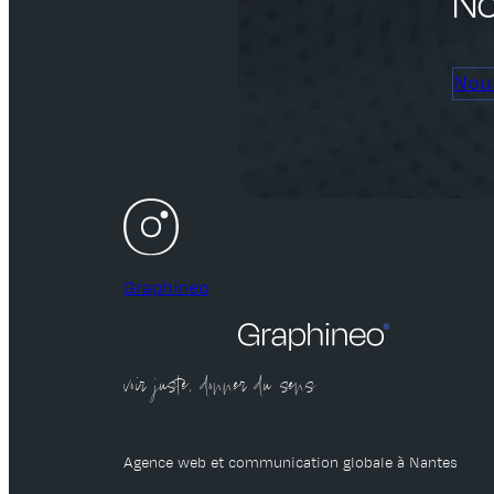
No
Nou
Graphineo
voir juste, donner du sens
Agence web et communication globale à Nantes