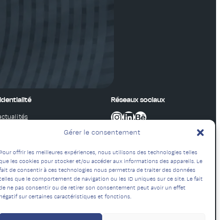
dentialité
Réseaux sociaux
contact instagram
contact linkeding
contact behance
ctualités
ique de confidentialité
Gérer le consentement
 contacter
Pour offrir les meilleures expériences, nous utilisons des technologies telles
que les cookies pour stocker et/ou accéder aux informations des appareils. Le
fait de consentir à ces technologies nous permettra de traiter des données
telles que le comportement de navigation ou les ID uniques sur ce site. Le fait
de ne pas consentir ou de retirer son consentement peut avoir un effet
négatif sur certaines caractéristiques et fonctions.