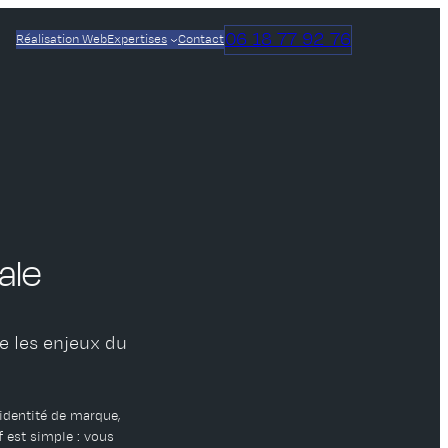
06 18 77 92 76
Réalisation Web
Expertises
Contact
ale
e les enjeux du
’identité de marque,
f est simple : vous