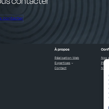
us contacter
s contacter
À propos
Confi
Réalisation Web
Nos a
Expertises
Polit
Contact
Nous