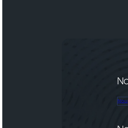
No
Nou