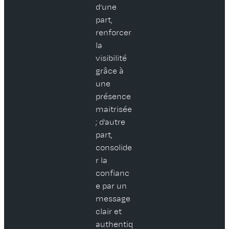
d’une
part,
renforcer
la
visibilité
grâce à
une
présence
maitrisée
; d’autre
part,
consolide
r la
confianc
e par un
message
clair et
authentiq