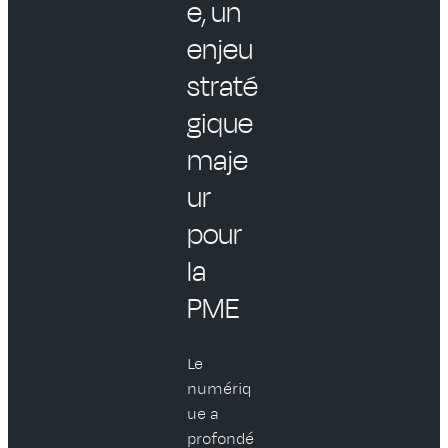
e, un
enjeu
straté
gique
maje
ur
pour
la
PME
Le
numériq
ue a
profondé