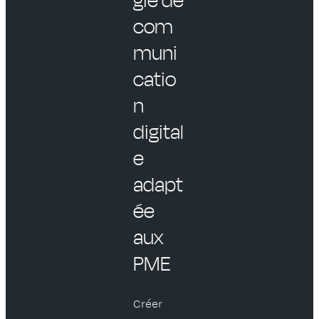
com
muni
catio
n
digital
e
adapt
ée
aux
PME
Créer