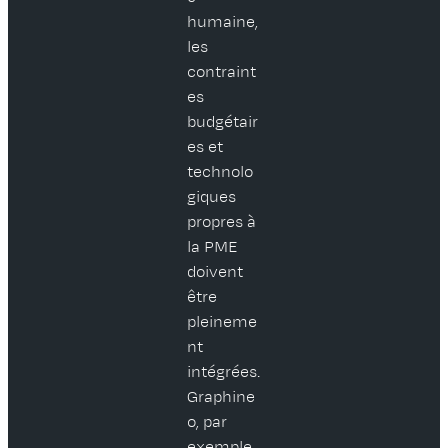
humaine,
les
contraint
es
budgétair
es et
technolo
giques
propres à
la PME
doivent
être
pleineme
nt
intégrées.
Graphine
o, par
exemple,