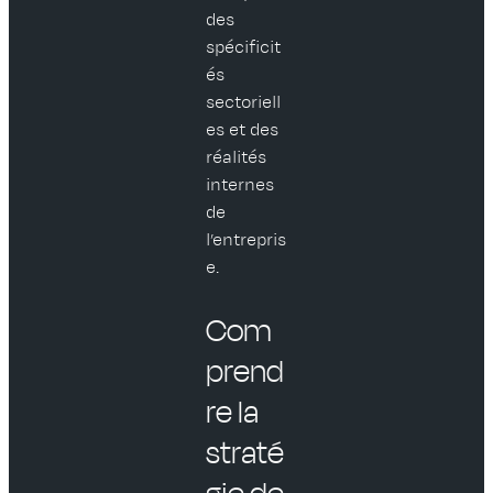
des
spécificit
és
sectoriell
es et des
réalités
internes
de
l’entrepris
e.
Com
prend
re la
straté
gie de