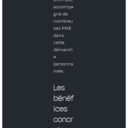
accompa
gne de
nombreu
ses PME
dans
cette
démarch
e
personna
lisée.
Les
bénéf
ices
concr