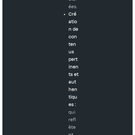
ées.
Cré
atio
n de
con
ten
us
pert
inen
ts et
aut
hen
tiqu
es :
qui
refl
ète
nt