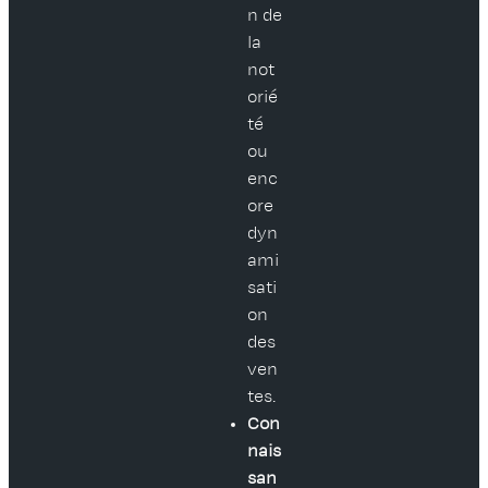
n de
la
not
orié
té
ou
enc
ore
dyn
ami
sati
on
des
ven
tes.
Con
nais
san