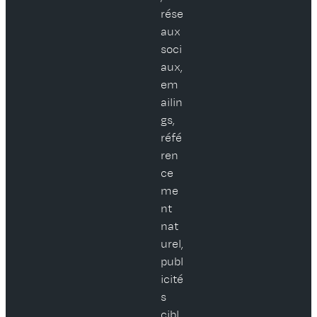
rése
aux
soci
aux,
em
ailin
gs,
réfé
ren
ce
me
nt
nat
urel,
publ
icité
s
cibl