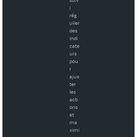
suiv
i
rég
ulier
des
indi
cate
urs
pou
r
ajus
ter
les
acti
ons
et
ma
ximi