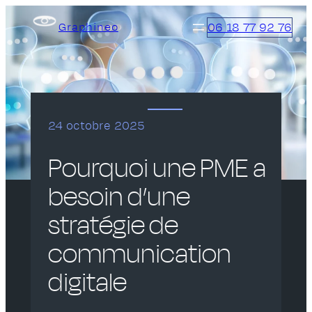
Aller
06 18 77 92 76
Graphineo
au
contenu
24 octobre 2025
Pourquoi une PME a
besoin d’une
stratégie de
communication
digitale