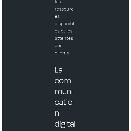
les
ressourc
es
disponibl
es et les
attentes
des
clients.
La
com
muni
catio
n
digital