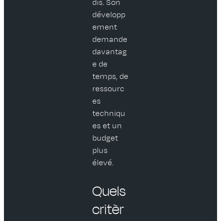
dis. Son
développ
ement
demande
davantag
e de
temps, de
ressourc
es
techniqu
es et un
budget
plus
élevé.
Quels
critèr