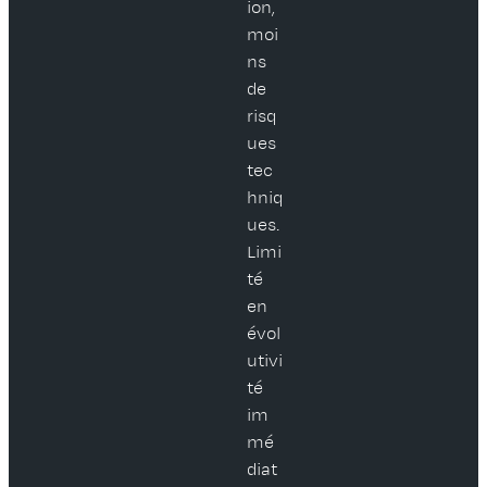
ion,
moi
ns
de
risq
ues
tec
hniq
ues.
Limi
té
en
évol
utivi
té
im
mé
diat