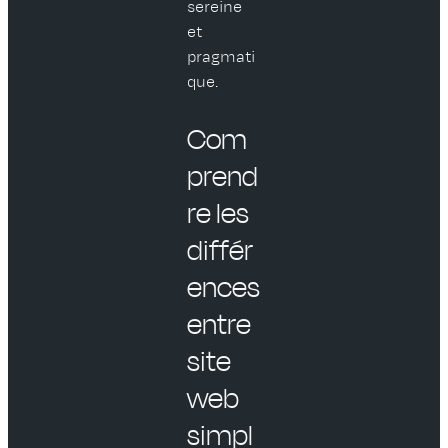
sereine
et
pragmati
que.
Com
prend
re les
différ
ences
entre
site
web
simpl