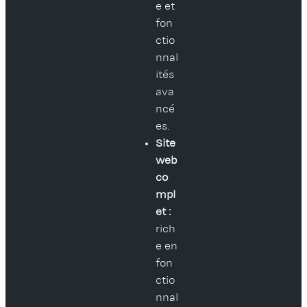
e et
fon
ctio
nnal
ités
ava
ncé
es.
Site
web
co
mpl
et :
rich
e en
fon
ctio
nnal