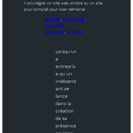
il privilégier un site web simple ou un site
plus complet pour bien démarrer
budget
, 
démarrage
, 
priorités
lancement
, 
site web
Lorsqu’un
e
entrepris
e ou un
indépend
ant se
lance
dans la
création
de sa
présence