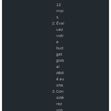
12
moi
s.
Éval
uez
votr
e
bud
get
glob
al
dédi
é au
site.
Con
sidé
rez
vos