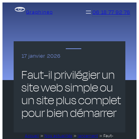
Aller
06 18 77 92 76
Graphineo
au
contenu
17 janvier 2026
Faut-il privilégier un
site web simple ou
un site plus complet
pour bien démarrer
Accueil
»
Nos actualités
»
lancement
»
Faut-