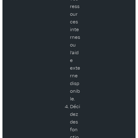
ress
our
ces
inte
rnes
ou
l’aid
e
exte
rne
disp
onib
le.
Déci
dez
des
fon
ctio