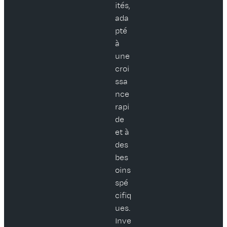
ités,
ada
pté
à
une
croi
ssa
nce
rapi
de
et à
des
bes
oins
spé
cifiq
ues.
Inve