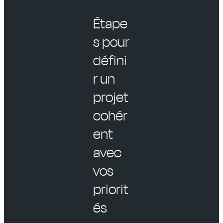
Étape
s pour
défini
r un
projet
cohér
ent
avec
vos
priorit
és