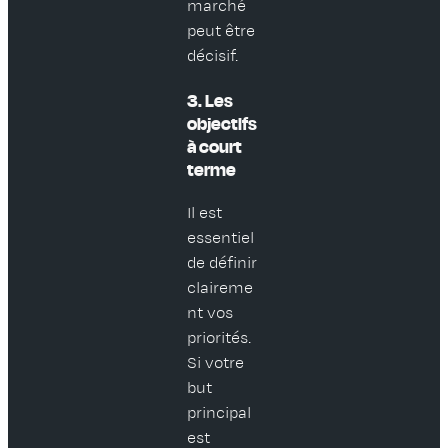
marché
peut être
décisif.
3. Les
objectifs
à court
terme
Il est
essentiel
de définir
claireme
nt vos
priorités.
Si votre
but
principal
est