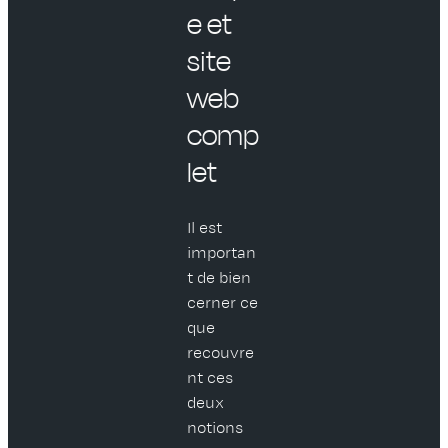
e et
site
web
comp
let
Il est
importan
t de bien
cerner ce
que
recouvre
nt ces
deux
notions