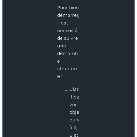
Pour bien
démarrer,
il est
conseillé
de suivre
une
démarch
e
structuré
e :
Clar
ifiez
vos
obje
ctifs
à 3,
6 et