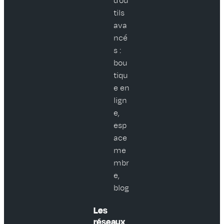
d’ou
tils
ava
ncé
s :
bou
tiqu
e en
lign
e,
esp
ace
me
mbr
e,
blog
Les
réseaux