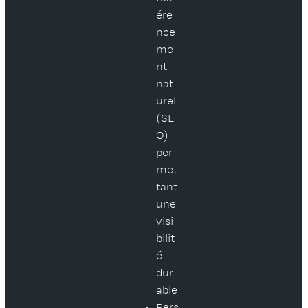
ére
nce
me
nt
nat
urel
(SE
O)
per
met
tant
une
visi
bilit
é
dur
able
Pers