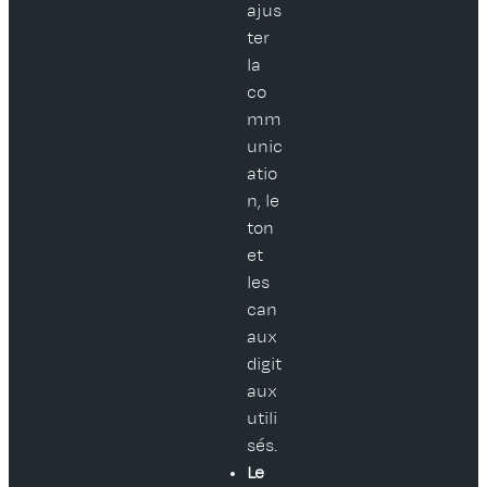
ajus
ter
la
co
mm
unic
atio
n, le
ton
et
les
can
aux
digit
aux
utili
sés.
Le