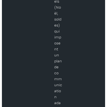
els
(No
ël,
sold
es)
qui
imp
ose
nt
un
plan
de
co
mm
unic
atio
n
ada