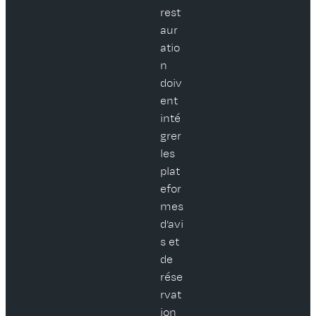
rest
aur
atio
n
doiv
ent
inté
grer
les
plat
efor
mes
d’avi
s et
de
rése
rvat
ion