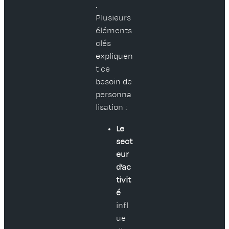
.
Plusieurs
éléments
clés
expliquen
t ce
besoin de
personna
lisation :
Le
sect
eur
d’ac
tivit
é
infl
ue