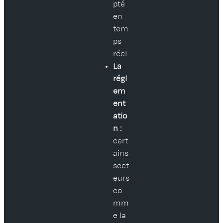
pté
en
tem
ps
réel.
La
régl
em
ent
atio
n :
cert
ains
sect
eurs
co
mm
e la