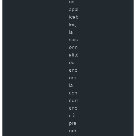
ns
appl
icab
les,
la
sais
onn
alité
ou
enc
ore
la
con
curr
enc
e à
pre
ndr