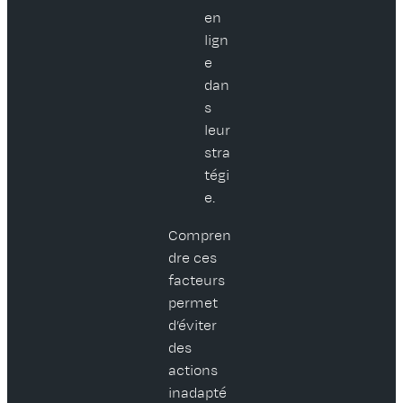
en
lign
e
dan
s
leur
stra
tégi
e.
Compren
dre ces
facteurs
permet
d’éviter
des
actions
inadapté