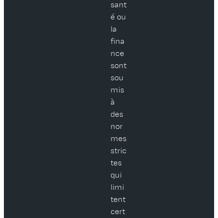
sant
é ou
la
fina
nce
sont
sou
mis
à
des
nor
mes
stric
tes
qui
limi
tent
cert