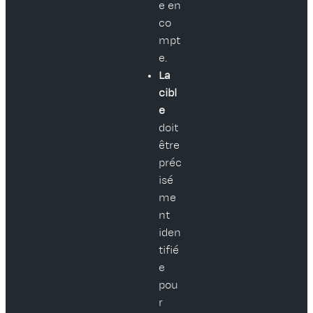
e en
co
mpt
e.
La
cibl
e
doit
être
préc
isé
me
nt
iden
tifié
e
pou
r