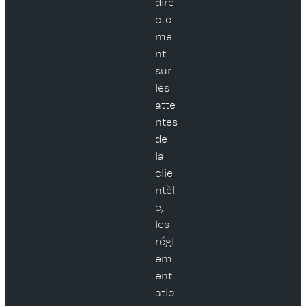
dire
cte
me
nt
sur
les
atte
ntes
de
la
clie
ntèl
e,
les
régl
em
ent
atio