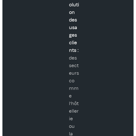
oluti
on
des
usa
ges
clie
nts :
des
sect
eurs
co
mm
e
l’hôt
eller
ie
ou
la