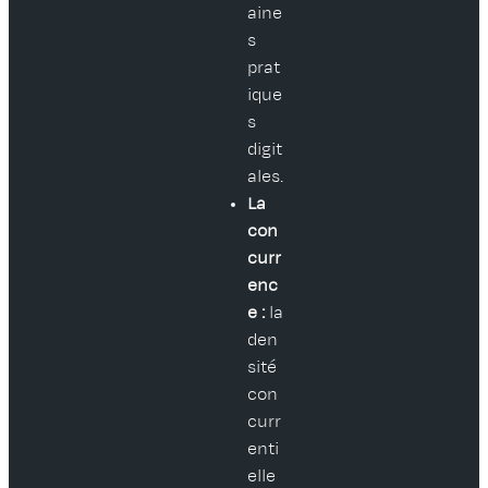
aine
s
prat
ique
s
digit
ales.
La
con
curr
enc
e :
la
den
sité
con
curr
enti
elle