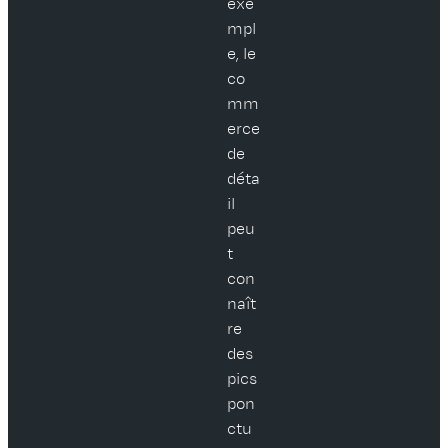
exe
mpl
e, le
co
mm
erce
de
déta
il
peu
t
con
naît
re
des
pics
pon
ctu