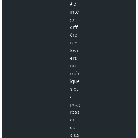
é à
inté
grer
diff
ére
nts
levi
ers
nu
mér
ique
s et
à
prog
ress
er
dan
s sa