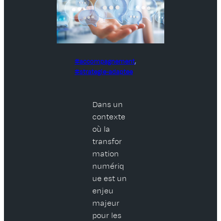
accompagnement
, 
strategie-adaptee
Dans un
contexte
où la
transfor
mation
numériq
ue est un
enjeu
majeur
pour les