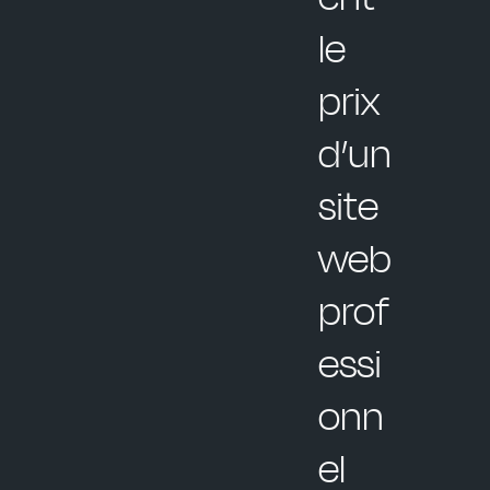
le
prix
d’un
site
web
prof
essi
onn
el