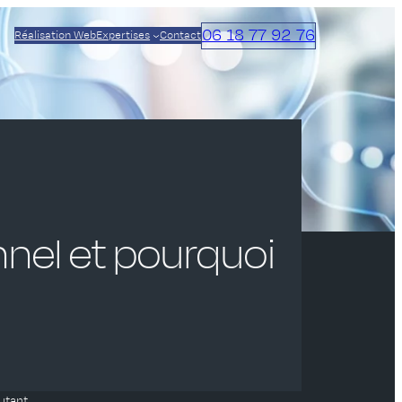
06 18 77 92 76
Réalisation Web
Expertises
Contact
nel et pourquoi
utant