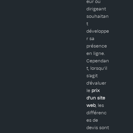
eur ou
dirigeant
souhaitan
t
développe
r sa
présence
en ligne.
Cependan
t, lorsqu’il
s’agit
d’évaluer
le
prix
d’un site
web
, les
différenc
es de
devis sont