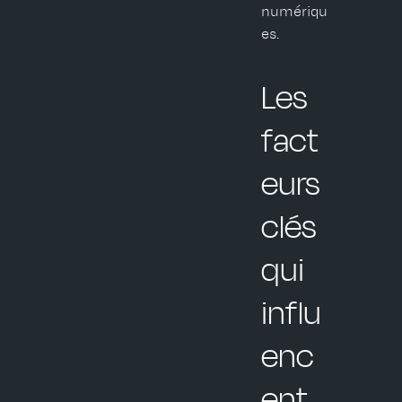
numériqu
es.
Les
fact
eurs
clés
qui
influ
enc
ent