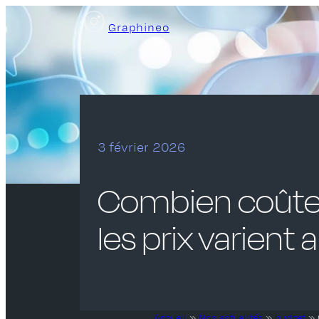
Aller
Graphineo
au
contenu
3 février 2026
Combien coûte 
les prix varient 
Accueil
»
Nos actualités
»
budget
»