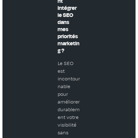
nt
intégrer
le SEO
dans
mes
priorités
marketin
g ?
Le SEO
est
incontour
nable
pour
améliorer
durablem
ent votre
visibilité
sans