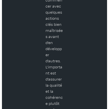
commen
cer avec
quelques
actions
clés bien
maîtrisée
s avant
d’en
développ
er
d’autres.
L’importa
nt est
d’assurer
la qualité
et la
cohérenc
e plutôt