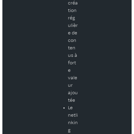
créa
tion
rég
ulièr
e de
con
ten
us à
fort
e
vale
ur
ajou
tée
Le
netli
nkin
g