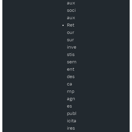
aux
soci
aux
Ret
our
sur
inve
stis
sem
ent
des
ca
mp
agn
es
publ
icita
ires