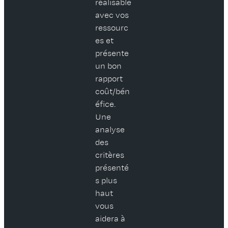
réalisable
avec vos
ressourc
es et
présente
un bon
rapport
coût/bén
éfice.
Une
analyse
des
critères
présenté
s plus
haut
vous
aidera à