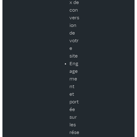
x de
con
vers
ion
de
votr
e
site
Eng
age
me
nt
et
port
ée
sur
les
rése