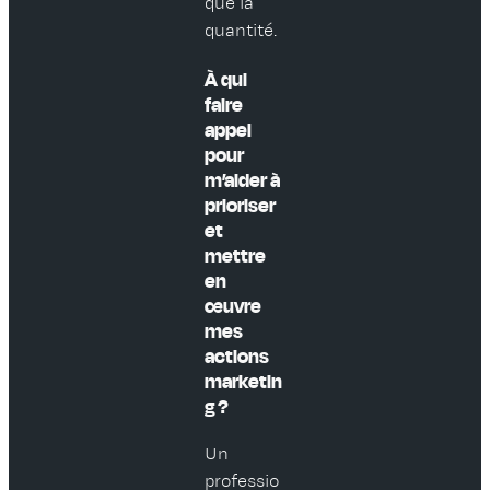
que la
quantité.
À qui
faire
appel
pour
m’aider à
prioriser
et
mettre
en
œuvre
mes
actions
marketin
g ?
Un
professio