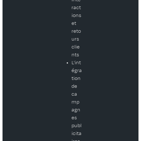
ract
ions
et
reto
urs
clie
nts
L’int
égra
tion
de
ca
mp
agn
es
publ
icita