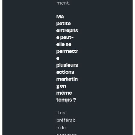
ment.
Ma
petite
entrepris
e peut-
elle se
permettr
e
plusieurs
actions
marketin
g en
même
temps ?
Il est
préférabl
e de