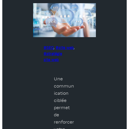
SEO
, 
site web
, 
stratégie
site web
Une
commun
ication
ciblée
permet
de
renforcer