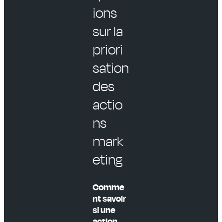
ions
sur la
priori
sation
des
actio
ns
mark
eting
Comme
nt savoir
si une
action