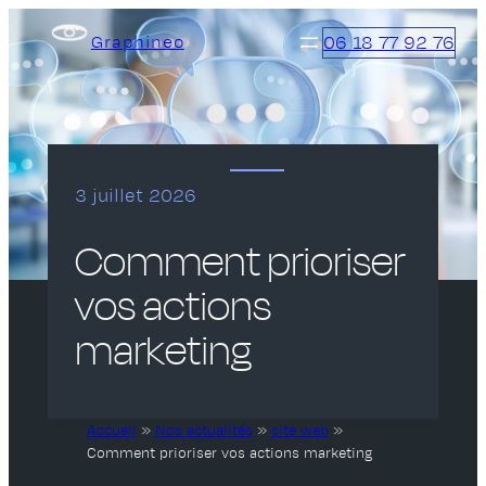
Aller
06 18 77 92 76
Graphineo
au
contenu
3 juillet 2026
Comment prioriser
vos actions
marketing
Accueil
»
Nos actualités
»
site web
»
Comment prioriser vos actions marketing