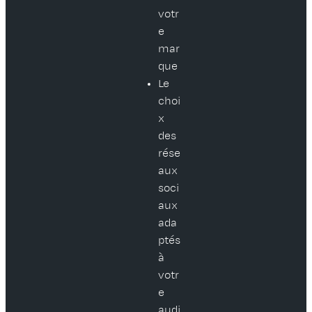
votr
e
mar
que
Le
choi
x
des
rése
aux
soci
aux
ada
ptés
à
votr
e
audi