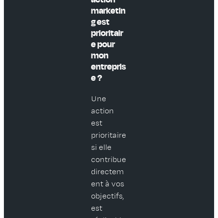
marketin
g est
prioritair
e pour
mon
entrepris
e ?
Une
action
est
prioritaire
si elle
contribue
directem
ent à vos
objectifs,
est