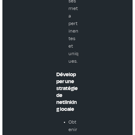
ses
met
a
pert
inen
tes
et
uniq
ues.
Dévelop
per une
stratégie
de
netlinkin
g locale
Obt
enir