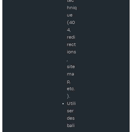
tec
hniq
ue
(40
4,
redi
rect
ions
,
site
ma
p,
etc.
).
Utili
ser
des
bali