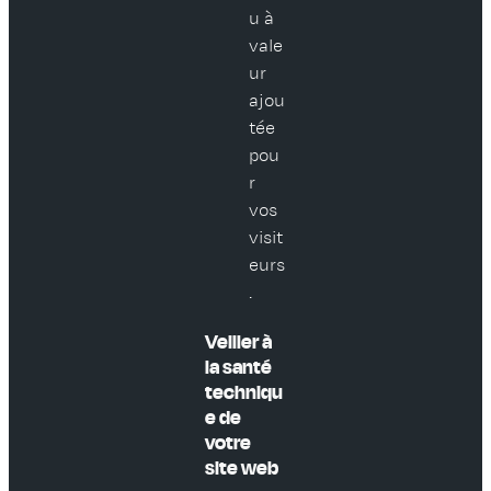
u à
vale
ur
ajou
tée
pou
r
vos
visit
eurs
.
Veiller à
la santé
techniqu
e de
votre
site web