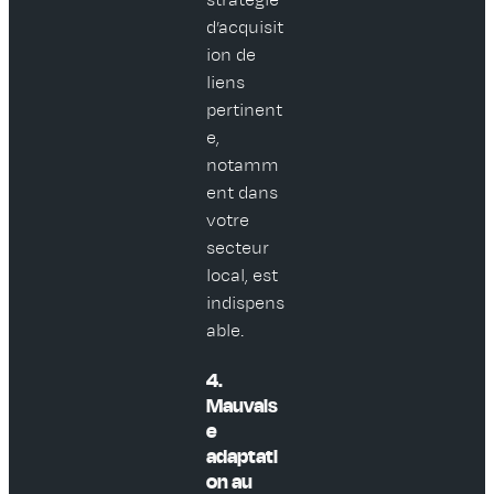
stratégie
d’acquisit
ion de
liens
pertinent
e,
notamm
ent dans
votre
secteur
local, est
indispens
able.
4.
Mauvais
e
adaptati
on au