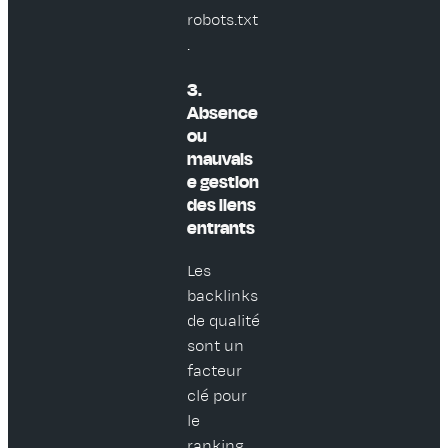
robots.txt
.
3.
Absence
ou
mauvais
e gestion
des liens
entrants
Les
backlinks
de qualité
sont un
facteur
clé pour
le
ranking.