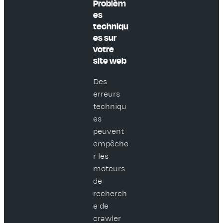
Problèm
es
techniqu
es sur
votre
site web
Des
erreurs
techniqu
es
peuvent
empêche
r les
moteurs
de
recherch
e de
crawler