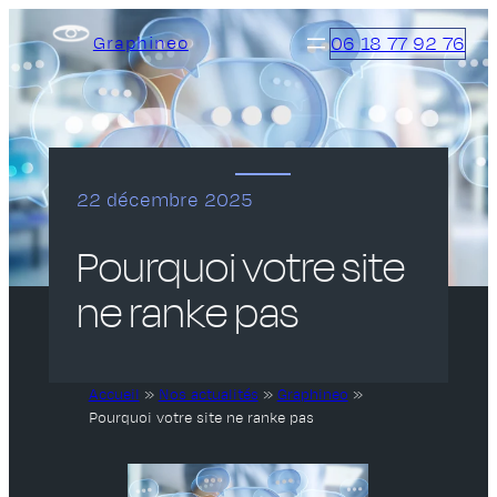
Aller
06 18 77 92 76
Graphineo
au
contenu
22 décembre 2025
Pourquoi votre site
ne ranke pas
Accueil
»
Nos actualités
»
Graphineo
»
Pourquoi votre site ne ranke pas