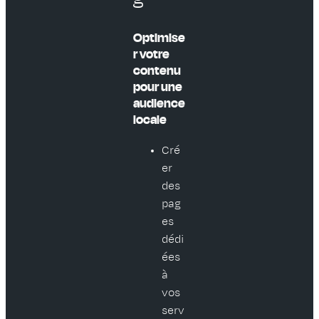
Optimise
r votre
contenu
pour une
audience
locale
Cré
er
des
pag
es
dédi
ées
à
vos
serv