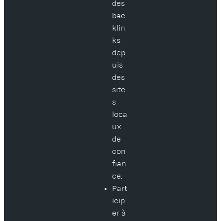
des
bac
klin
ks
dep
uis
des
site
s
loca
ux
de
con
fian
ce.
Part
icip
er à