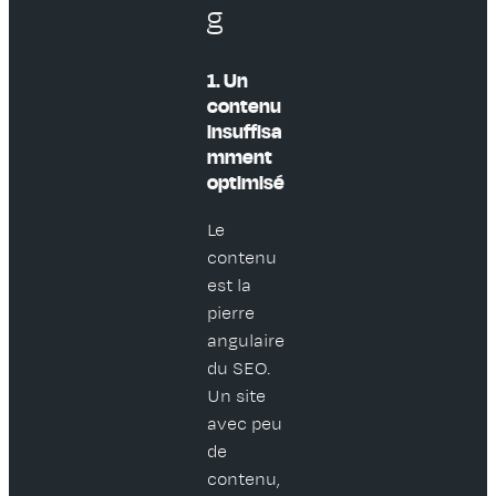
g
1. Un
contenu
insuffisa
mment
optimisé
Le
contenu
est la
pierre
angulaire
du SEO.
Un site
avec peu
de
contenu,