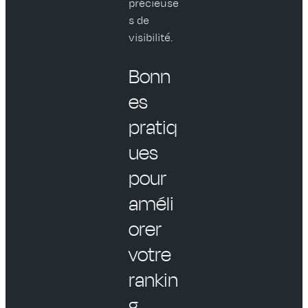
précieuse
s de
visibilité.
Bonn
es
pratiq
ues
pour
améli
orer
votre
rankin
g