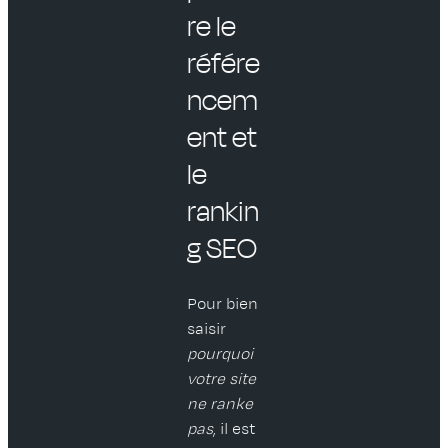
re le
référe
ncem
ent et
le
rankin
g SEO
Pour bien
saisir
pourquoi
votre site
ne ranke
pas
, il est