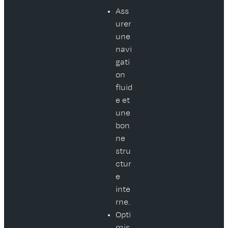
Ass
urer
une
navi
gati
on
fluid
e et
une
bon
ne
stru
ctur
e
inte
rne.
Opti
mis