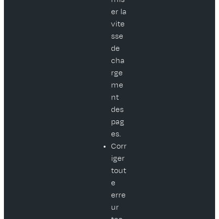
er la
vite
sse
de
cha
rge
me
nt
des
pag
es.
Corr
iger
tout
e
erre
ur