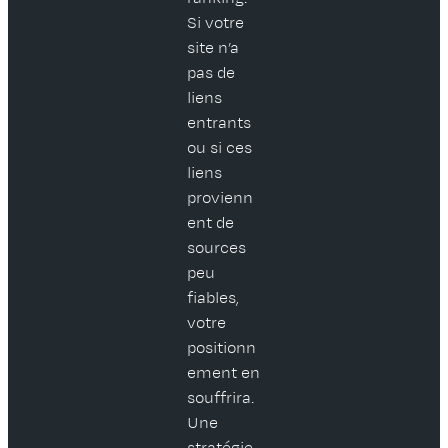
Si votre
site n’a
pas de
liens
entrants
ou si ces
liens
provienn
ent de
sources
peu
fiables,
votre
positionn
ement en
souffrira.
Une