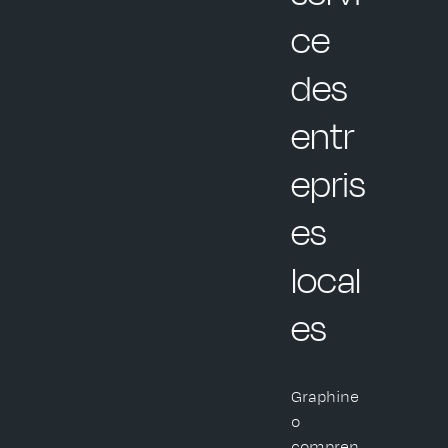
ce
des
entr
epris
es
local
es
Graphine
o
compren