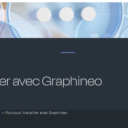
ller avec Graphineo
o
»
Pourquoi travailler avec Graphineo