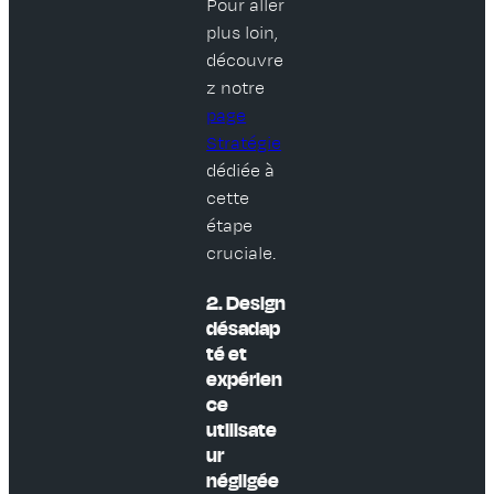
Pour aller
plus loin,
découvre
z notre
page
Stratégie
dédiée à
cette
étape
cruciale.
2. Design
désadap
té et
expérien
ce
utilisate
ur
négligée