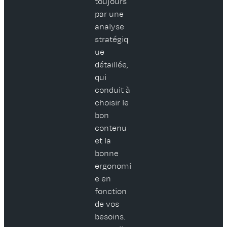
toujours
par une
analyse
stratégiq
ue
détaillée,
qui
conduit à
choisir le
bon
contenu
et la
bonne
ergonomi
e en
fonction
de vos
besoins.