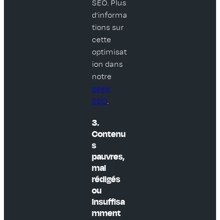
SEO. Plus
d’informa
tions sur
cette
optimisat
ion dans
notre
page
SEO
.
3.
Contenu
s
pauvres,
mal
rédigés
ou
insuffisa
mment