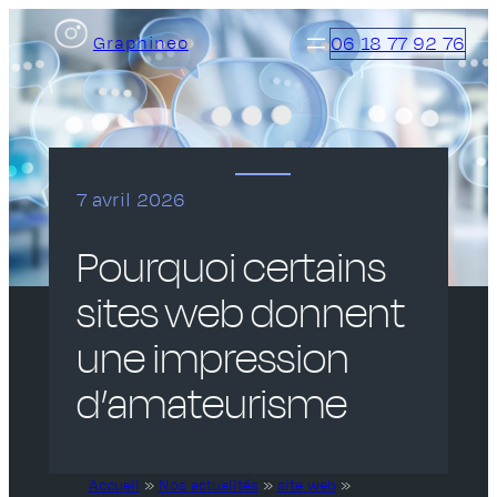
Aller
06 18 77 92 76
Graphineo
au
contenu
7 avril 2026
Pourquoi certains
sites web donnent
une impression
d’amateurisme
Accueil
»
Nos actualités
»
site web
»