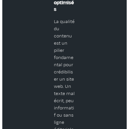
optimisé
s
La qualité
du
contenu
est un
pilier
fondame
ntal pour
crédibilis
er un site
web. Un
texte mal
écrit, peu
informati
f ou sans
ligne