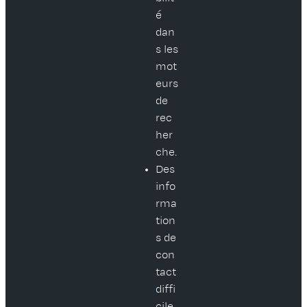
é
dan
s les
mot
eurs
de
rec
her
che.
Des
info
rma
tion
s de
con
tact
diffi
cile