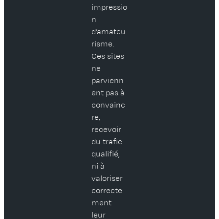
impressio
n
d’amateu
risme.
Ces sites
ne
parvienn
ent pas à
convainc
re,
recevoir
du trafic
qualifié,
ni à
valoriser
correcte
ment
leur