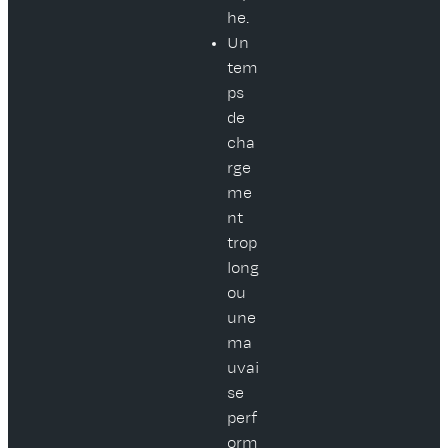
he.
Un
tem
ps
de
cha
rge
me
nt
trop
long
ou
une
ma
uvai
se
perf
orm