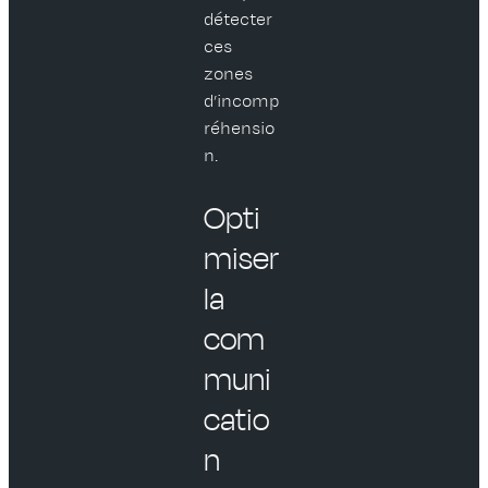
détecter
ces
zones
d’incomp
réhensio
n.
Opti
miser
la
com
muni
catio
n