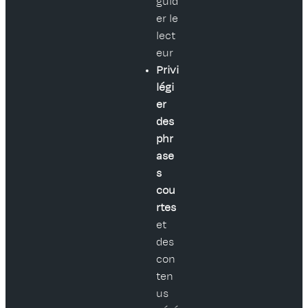
guid
er le
lect
eur
Privi
légi
er
des
phr
ase
s
cou
rtes
et
des
con
ten
us