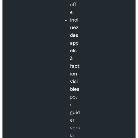
offr
e.
Incl
uez
des
app
els
à
l’act
ion
visi
bles
pou
r
guid
er
vers
la