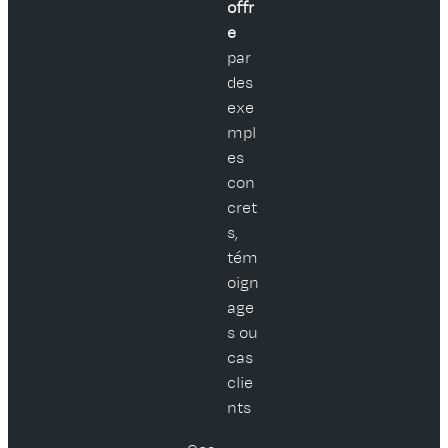
offr
e
par
des
exe
mpl
es
con
cret
s,
tém
oign
age
s ou
cas
clie
nts