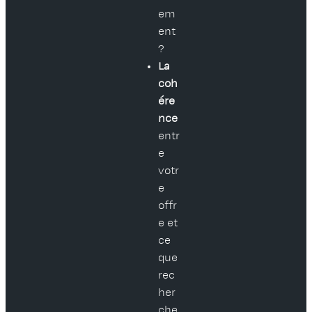
em
ent
?
La
coh
ére
nce
entr
e
votr
e
offr
e et
ce
que
rec
her
che