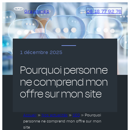
Aller
06 18 77 92 76
Graphineo
au
contenu
1 décembre 2025
Pourquoi personne
ne comprend mon
offre sur mon site
Accueil
»
Nos actualités
»
SEO
»
Pourquoi
personne ne comprend mon offre sur mon
site