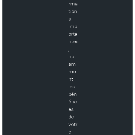
rma
tion
s
imp
orta
ntes
,
not
am
me
nt
les
bén
éfic
es
de
votr
e