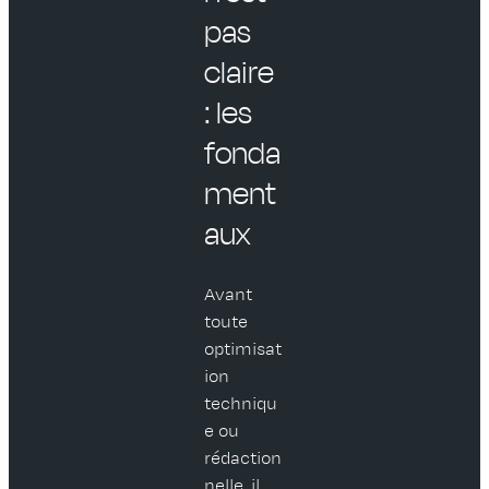
pas
claire
: les
fonda
ment
aux
Avant
toute
optimisat
ion
techniqu
e ou
rédaction
nelle, il