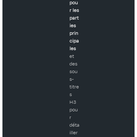
pou
r les
part
ies
prin
cipa
les
et
des
sou
s-
titre
s
H3
pou
r
déta
iller