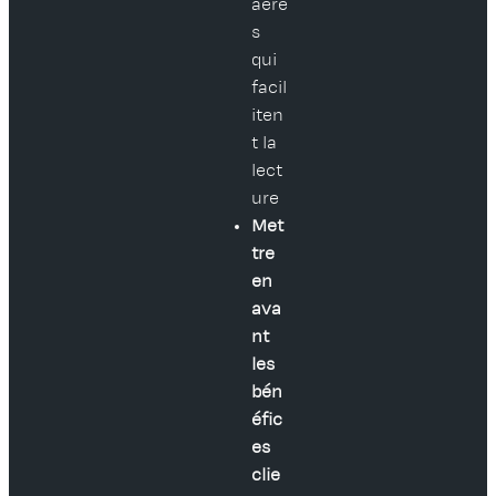
aéré
s
qui
facil
iten
t la
lect
ure
Met
tre
en
ava
nt
les
bén
éfic
es
clie