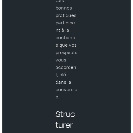
Ces
bonnes
pratiques
participe
nt à la
confianc
e que vos
prospects
vous
accorden
t, clé
dans la
conversio
n.
Struc
turer