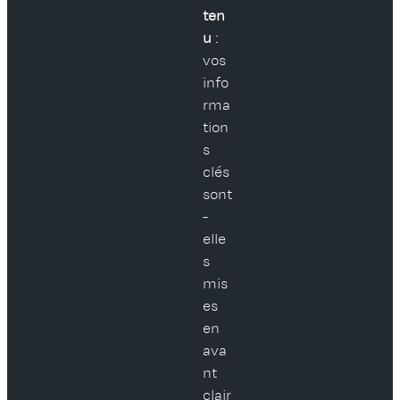
ten
u
:
vos
info
rma
tion
s
clés
sont
-
elle
s
mis
es
en
ava
nt
clair