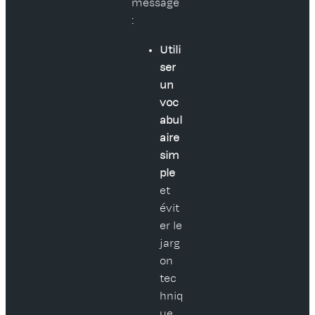
message
:
Utili
ser
un
voc
abul
aire
sim
ple
et
évit
er le
jarg
on
tec
hniq
ue