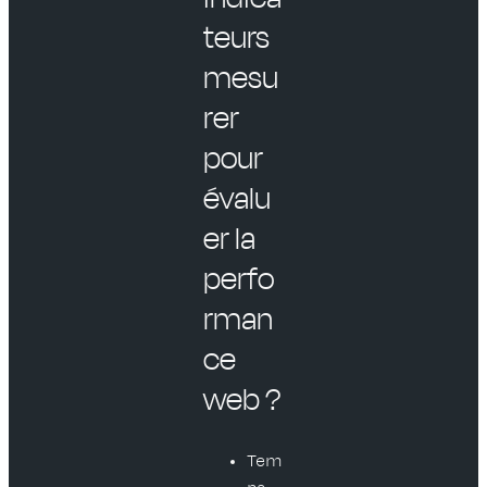
teurs
mesu
rer
pour
évalu
er la
perfo
rman
ce
web ?
Tem