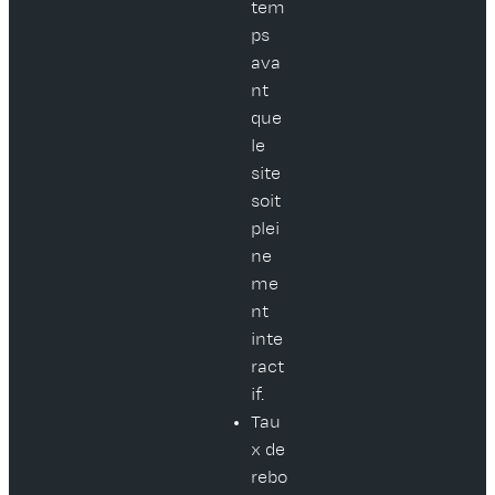
tem
ps
ava
nt
que
le
site
soit
plei
ne
me
nt
inte
ract
if.
Tau
x de
rebo