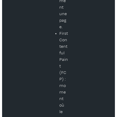
me
nt
une
pag
e.
First
Con
tent
ful
Pain
t
(FC
P) :
mo
me
nt
où
le