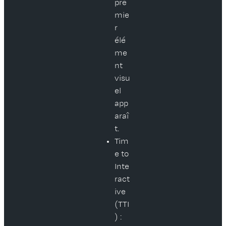
pre
mie
r
élé
me
nt
visu
el
app
araî
t.
Tim
e to
Inte
ract
ive
(TTI
) :