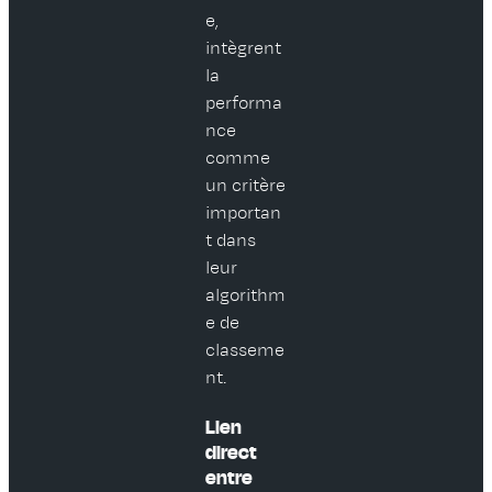
e,
intègrent
la
performa
nce
comme
un critère
importan
t dans
leur
algorithm
e de
classeme
nt.
Lien
direct
entre