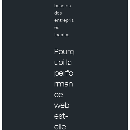
besoins
des
entrepris
es
locales.
Pourq
uoi la
perfo
rman
ce
web
est-
elle