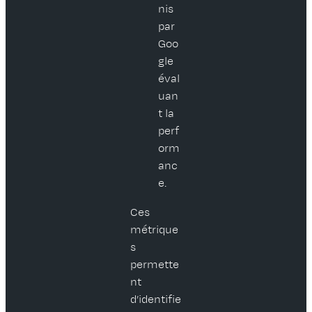
nis
par
Goo
gle
éval
uan
t la
perf
orm
anc
e.
Ces
métrique
s
permette
nt
d’identifie