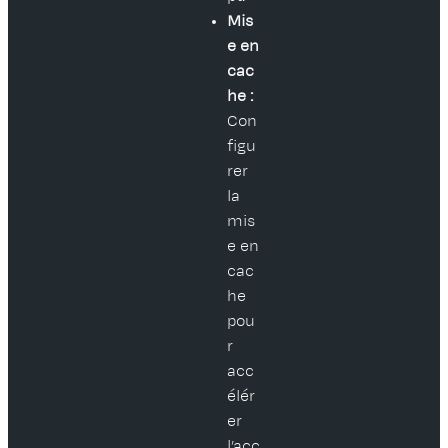
Mis
e en
cac
he :
Con
figu
rer
la
mis
e en
cac
he
pou
r
acc
élér
er
l’acc