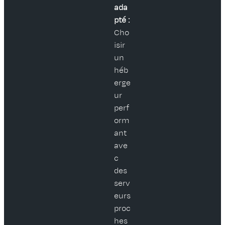
ada
pté :
Cho
isir
un
héb
erge
ur
perf
orm
ant
ave
c
des
serv
eurs
proc
hes