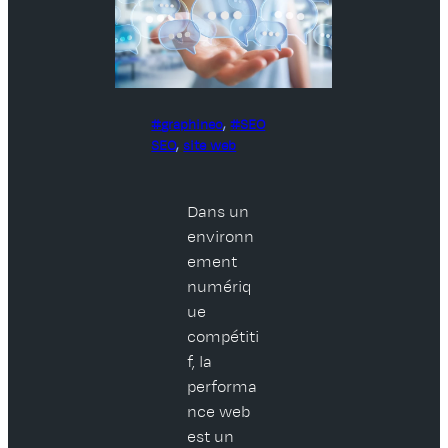
graphineo
, 
SEO
SEO
, 
site web
Dans un
environn
ement
numériq
ue
compétiti
f, la
performa
nce web
est un