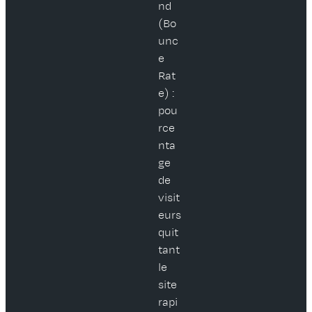
nd
(Bo
unc
e
Rat
e) :
pou
rce
nta
ge
de
visit
eurs
quit
tant
le
site
rapi