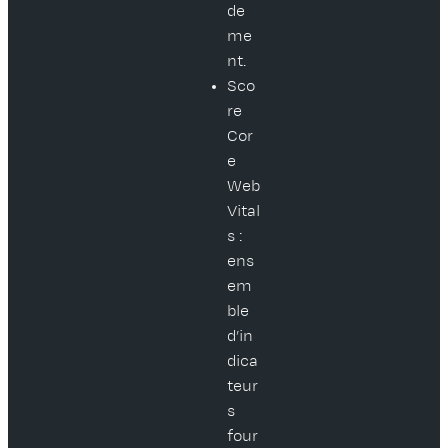
de
me
nt.
Sco
re
Cor
e
Web
Vital
s :
ens
em
ble
d’in
dica
teur
s
four