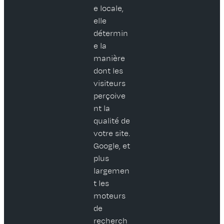
e locale,
elle
détermin
e la
manière
dont les
visiteurs
perçoive
nt la
qualité de
votre site.
Google, et
plus
largemen
t les
moteurs
de
recherch