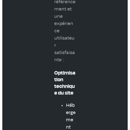
référence
ment et
une
expérien
ce
utilisateu
r
satisfaisa
nte :
Optimisa
tion
techniqu
e du site
Héb
erge
me
nt