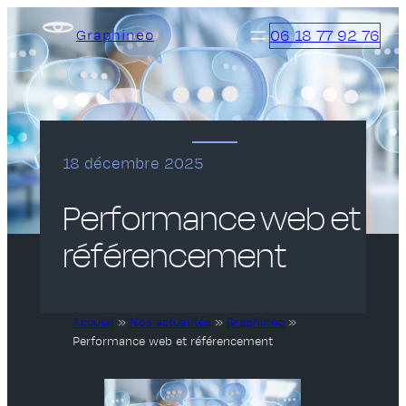
Aller
06 18 77 92 76
Graphineo
au
contenu
18 décembre 2025
Performance web et
référencement
Accueil
»
Nos actualités
»
Graphineo
»
Performance web et référencement