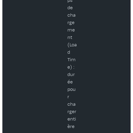
ps
de
cha
rge
me
nt
(Loa
d
Tim
e) :
dur
ée
pou
r
cha
rger
enti
ère