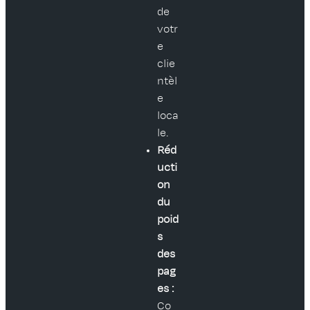
de
votr
e
clie
ntèl
e
loca
le.
Réd
ucti
on
du
poid
s
des
pag
es :
Co