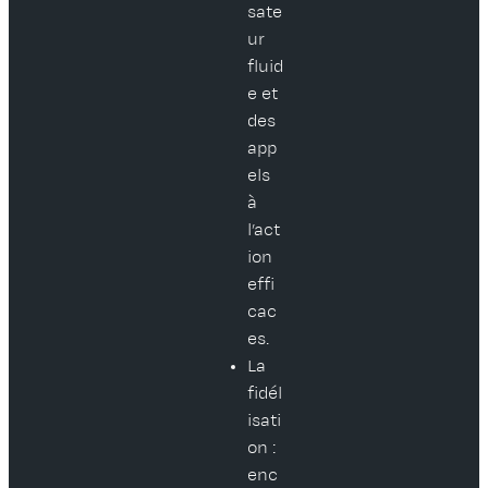
sate
ur
fluid
e et
des
app
els
à
l’act
ion
effi
cac
es.
La
fidél
isati
on :
enc