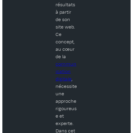
résultats
à partir
de son
site web.
Ce
concept,
au cœur
de la
commun
ication
digitale
,
nécessite
une
approche
rigoureus
e et
experte.
Dans cet