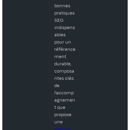
bonnes
pratiques
SEO
indispens
ables
pour un
référence
ment
durable,
composa
ntes clés
de
l’accomp
agnemen
t que
propose
une
agence