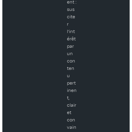
ent :
sus
cite
r
l’int
érêt
par
un
con
ten
u
pert
inen
t,
clair
et
con
vain