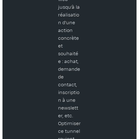
jusqu’à la
réalisatio
n d’une
action
concrète
et
souhaité
e : achat,
demande
de
contact,
inscriptio
n à une
newslett
er, etc.
Optimiser
ce tunnel