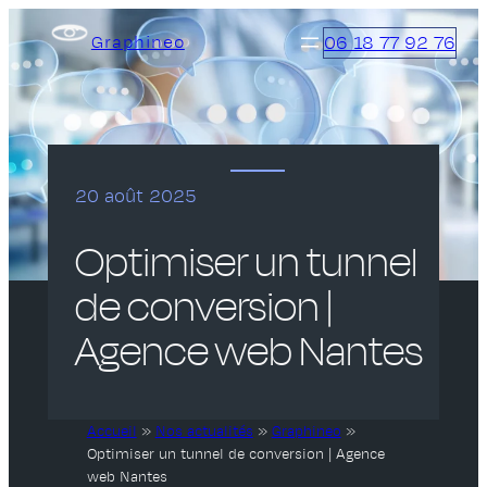
Aller
06 18 77 92 76
Graphineo
au
contenu
20 août 2025
Optimiser un tunnel
de conversion |
Agence web Nantes
Accueil
»
Nos actualités
»
Graphineo
»
Optimiser un tunnel de conversion | Agence
web Nantes