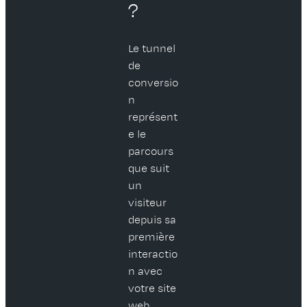
?
Le tunnel
de
conversio
n
représent
e le
parcours
que suit
un
visiteur
depuis sa
première
interactio
n avec
votre site
web