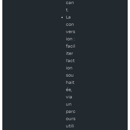
can
t.
La
con
vers
ion :
facil
iter
l’act
ion
sou
hait
ée,
via
un
parc
ours
utili