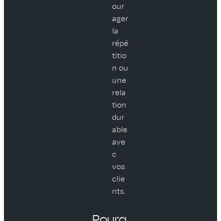
our
ager
la
répé
titio
n ou
une
rela
tion
dur
able
ave
c
vos
clie
nts.
Pourq