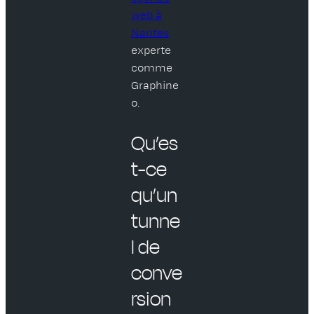
web à
Nantes
experte
comme
Graphine
o.
Qu’es
t-ce
qu’un
tunne
l de
conve
rsion