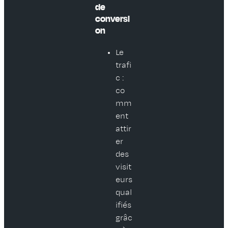
de
conversi
on
Le
trafi
c :
co
mm
ent
attir
er
des
visit
eurs
qual
ifiés
grâc