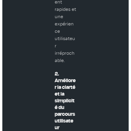
ent
rapides et
une
expérien
ce
utilisateu
r
irréproch
able.
2.
Améliore
r la clarté
et la
simplicit
é du
parcours
utilisate
ur