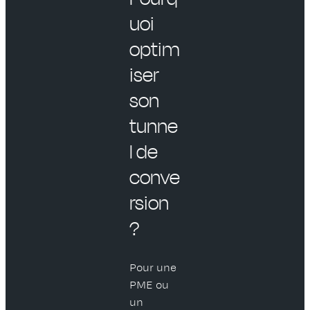
uoi
optim
iser
son
tunne
l de
conve
rsion
?
Pour une
PME ou
un