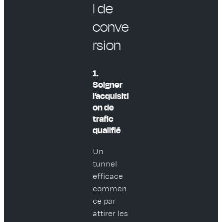
l de
conve
rsion
1.
Soigner
l’acquisiti
on de
trafic
qualifié
Un
tunnel
efficace
commen
ce par
attirer les