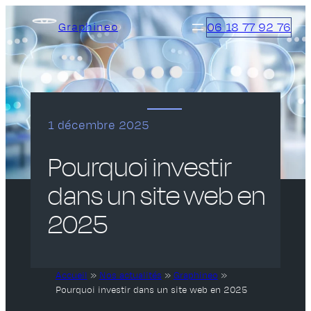
Aller
06 18 77 92 76
Graphineo
au
contenu
1 décembre 2025
Pourquoi investir
dans un site web en
2025
Accueil
»
Nos actualités
»
Graphineo
»
Pourquoi investir dans un site web en 2025