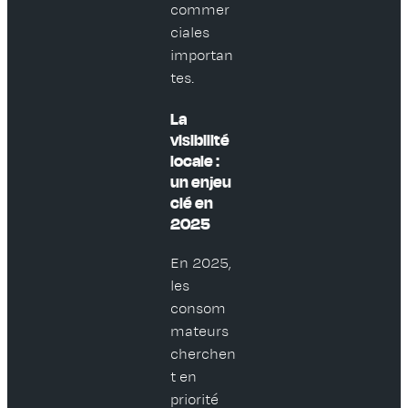
commer
ciales
importan
tes.
La
visibilité
locale :
un enjeu
clé en
2025
En 2025,
les
consom
mateurs
cherchen
t en
priorité