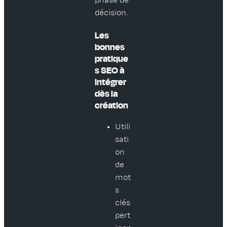
décision.
Les
bonnes
pratique
s SEO à
intégrer
dès la
création
Utili
sati
on
de
mot
s
clés
pert