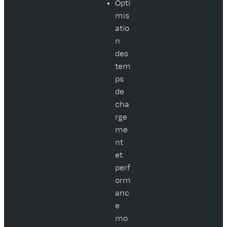
Opti
mis
atio
n
des
tem
ps
de
cha
rge
me
nt
et
perf
orm
anc
e
mo