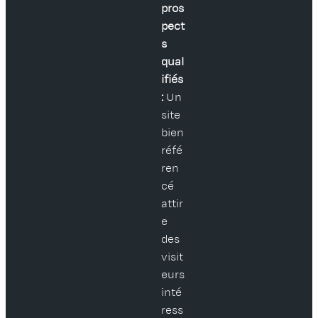
pros
pect
s
qual
ifiés
:
Un
site
bien
réfé
ren
cé
attir
e
des
visit
eurs
inté
ress