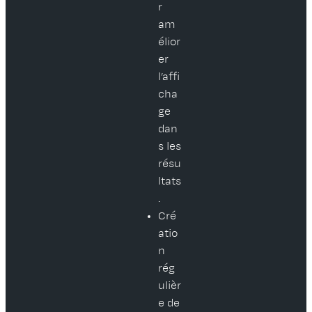
r
am
élior
er
l’affi
cha
ge
dan
s les
résu
ltats
.
Cré
atio
n
rég
ulièr
e de