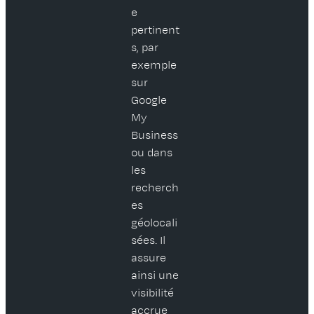
e
pertinent
s, par
exemple
sur
Google
My
Business
ou dans
les
recherch
es
géolocali
sées. Il
assure
ainsi une
visibilité
accrue