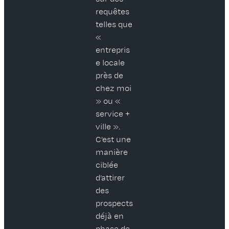
requêtes
telles que
«
entrepris
e locale
près de
chez moi
» ou «
service +
ville ».
C’est une
manière
ciblée
d’attirer
des
prospects
déjà en
phase de