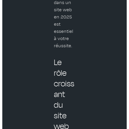
dans un
site web
en 2025
est
essentiel
à votre
réussite.
Le
rôle
croiss
ant
du
site
web