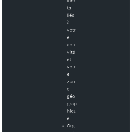
inen
ts
liés
à
votr
e
acti
vité
et
votr
e
zon
e
géo
grap
hiqu
e.
Org