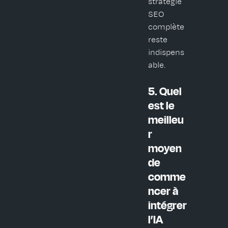
stratégie
SEO
complète
reste
indispens
able.
5. Quel
est le
meilleu
r
moyen
de
comme
ncer à
intégrer
l’IA