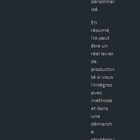
personnal
isé.
En
résumé,
l’IA peut
être un
réel levier
de
productivi
té si vous
l’intégrez
avec
méthode
et dans
une
démarch
e
stratégiqu