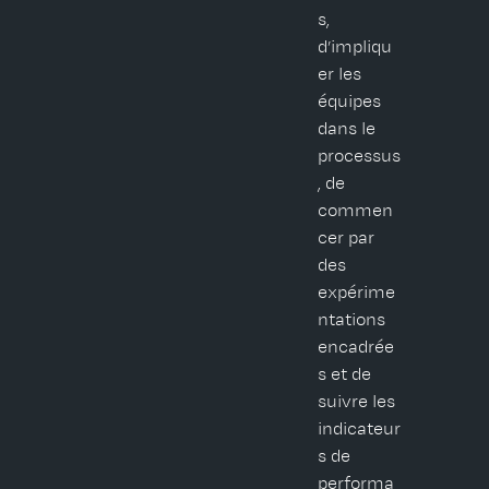
s,
d’impliqu
er les
équipes
dans le
processus
, de
commen
cer par
des
expérime
ntations
encadrée
s et de
suivre les
indicateur
s de
performa