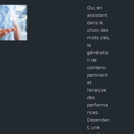
Oui, en
assistant
dans le
choix des
mots clés,
la
génératio
n de
contenu
pertinent
et
l’analyse
des
performa
nces.
Cependan
t, une