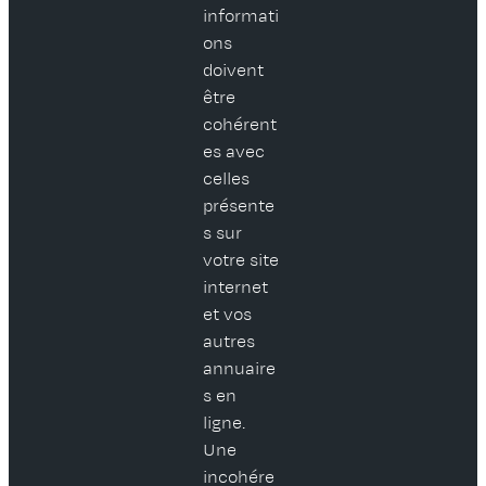
informati
ons
doivent
être
cohérent
es avec
celles
présente
s sur
votre site
internet
et vos
autres
annuaire
s en
ligne.
Une
incohére