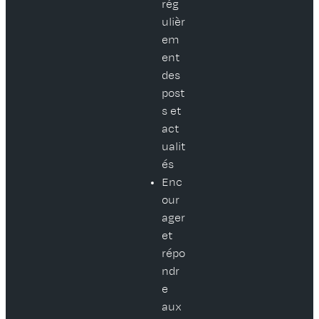
rég
ulièr
em
ent
des
post
s et
act
ualit
és
Enc
our
ager
et
répo
ndr
e
aux