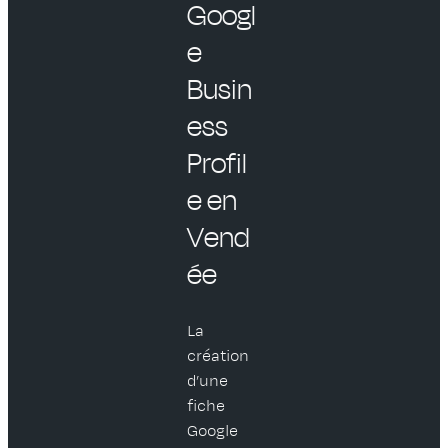
Googl
e
Busin
ess
Profil
e en
Vend
ée
La
création
d’une
fiche
Google