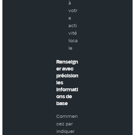
à
votr
e
acti
vité
loca
le
Renseign
er avec
précision
les
informati
ons de
base
Commen
cez par
indiquer