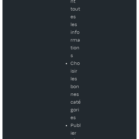
nt
tout
es
les
info
rma
tion
s
Cho
isir
les
bon
nes
caté
gori
es
Publ
ier