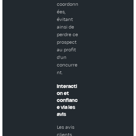
coordonn
ées,
évitant
ainsi de
perdre ce
prospect
au profit
d’un
concurre
nt.
Interacti
on et
confianc
e via les
avis
Les avis
clients,