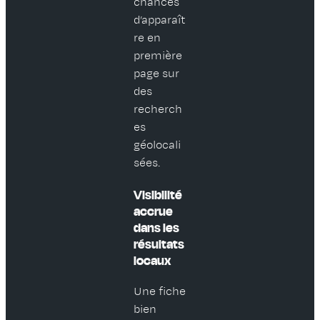
chances
d’apparaît
re en
première
page sur
des
recherch
es
géolocali
sées.
Visibilité
accrue
dans les
résultats
locaux
Une fiche
bien