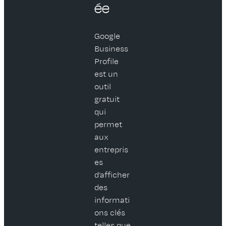
ée
Google
Business
Profile
est un
outil
gratuit
qui
permet
aux
entrepris
es
d’afficher
des
informati
ons clés
telles que