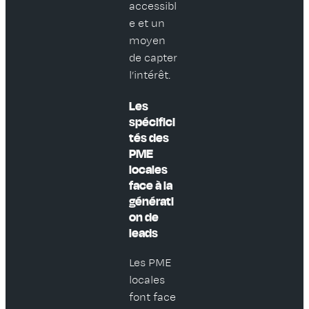
accessibl
e et un
moyen
de capter
l’intérêt.
Les
spécifici
tés des
PME
locales
face à la
générati
on de
leads
Les PME
locales
font face