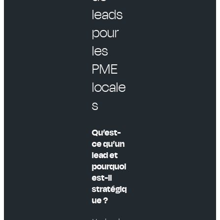
leads
pour
les
PME
locale
s
Qu’est-
ce qu’un
lead et
pourquoi
est-il
stratégiq
ue ?