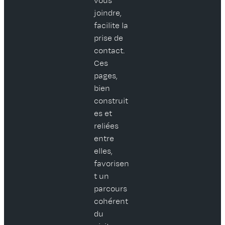
vous
joindre,
facilite la
prise de
contact.
Ces
pages,
bien
construit
es et
reliées
entre
elles,
favorisen
t un
parcours
cohérent
du