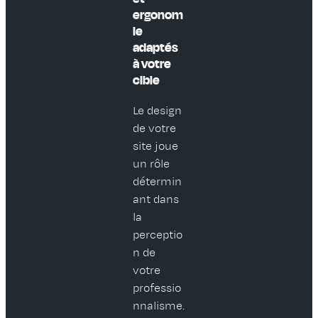
ergonom
ie
adaptés
à votre
cible
Le design
de votre
site joue
un rôle
détermin
ant dans
la
perceptio
n de
votre
professio
nnalisme.