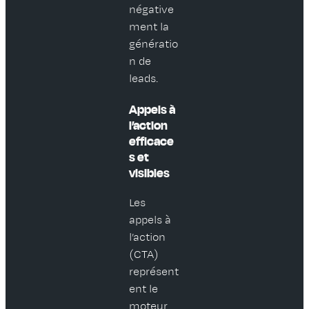
négative
ment la
génératio
n de
leads.
Appels à
l’action
efficace
s et
visibles
Les
appels à
l’action
(CTA)
représent
ent le
moteur