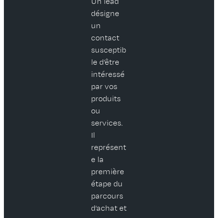
Un lead
désigne
un
contact
susceptib
le d’être
intéressé
par vos
produits
ou
services.
Il
représent
e la
première
étape du
parcours
d’achat et