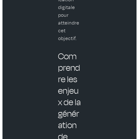
digitale
pour
atteindre
cet
objectif.
Com
prend
re les
enjeu
x de la
génér
ation
de