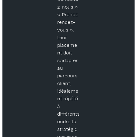
z-nous »,
« Prenez
rendez-
vous ».
Leur
placeme
nt doit
s’adapter
au
parcours
client,
idéaleme
nt répété
à
différents
endroits
stratégiq
ues sans