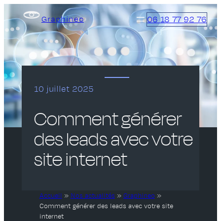
Aller
06 18 77 92 76
Graphineo
au
contenu
10 juillet 2025
Comment générer
des leads avec votre
site internet
Accueil
»
Nos actualités
»
Graphineo
»
Comment générer des leads avec votre site
internet