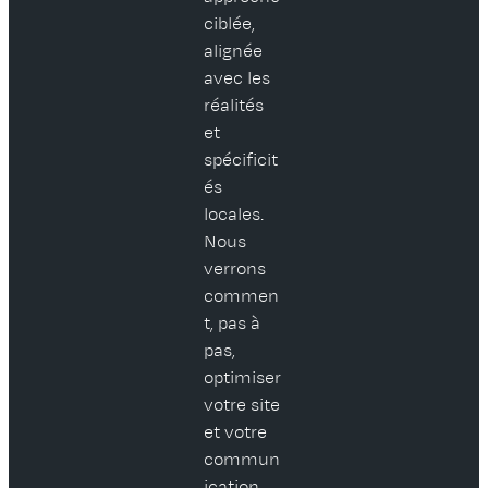
ciblée,
alignée
avec les
réalités
et
spécificit
és
locales.
Nous
verrons
commen
t, pas à
pas,
optimiser
votre site
et votre
commun
ication