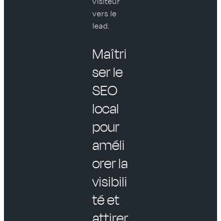
visiteur
vers le
lead.
Maîtri
ser le
SEO
local
pour
améli
orer la
visibili
té et
attirer