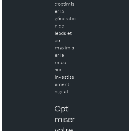
d’optimis
er la
génératio
n de
leads et
de
maximis
er le
retour
sur
investiss
ement
digital.
Opti
miser
votre