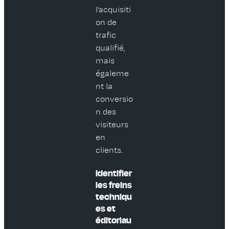
l’acquisiti
on de
trafic
qualifié,
mais
égaleme
nt la
conversio
n des
visiteurs
en
clients.
Identifier
les freins
techniqu
es et
éditoriau