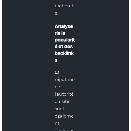
recherch
e.
Analyse
de la
popularit
é et des
backlink
s
La
réputatio
n et
l’autorité
du site
sont
égaleme
nt
évaluées