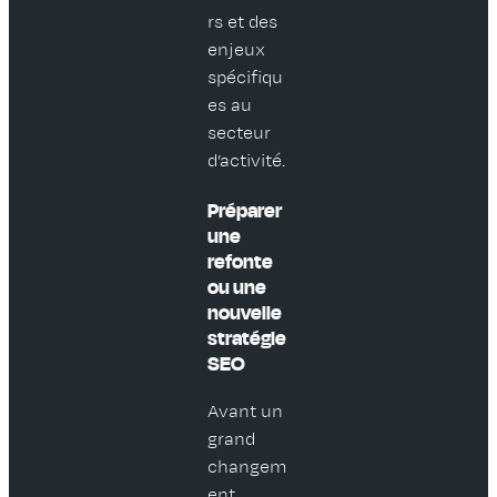
rs et des
enjeux
spécifiqu
es au
secteur
d’activité.
Préparer
une
refonte
ou une
nouvelle
stratégie
SEO
Avant un
grand
changem
ent,