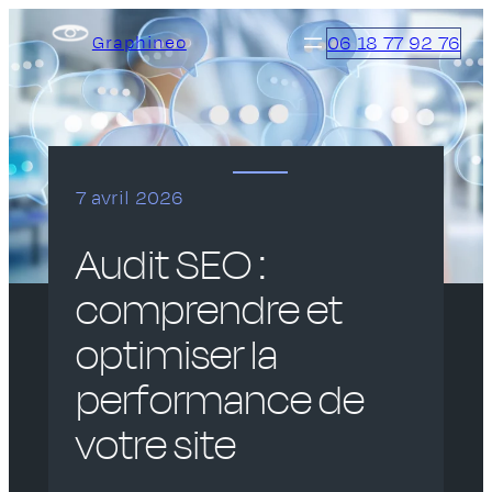
Aller
06 18 77 92 76
Graphineo
au
contenu
7 avril 2026
Audit SEO :
comprendre et
optimiser la
performance de
votre site