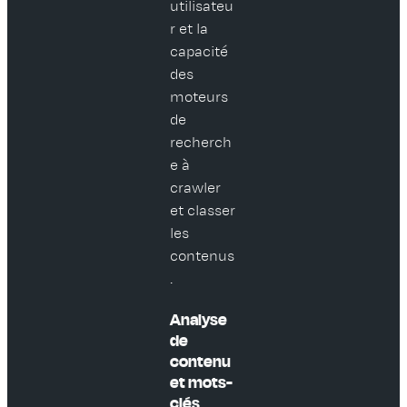
utilisateu
r et la
capacité
des
moteurs
de
recherch
e à
crawler
et classer
les
contenus
.
Analyse
de
contenu
et mots-
clés