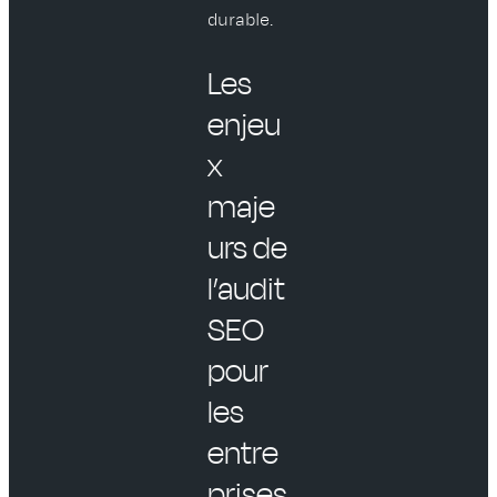
durable.
Les
enjeu
x
maje
urs de
l’audit
SEO
pour
les
entre
prises