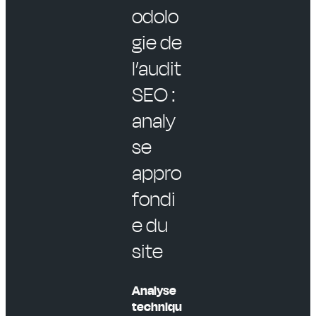
odolo
gie de
l’audit
SEO :
analy
se
appro
fondi
e du
site
Analyse
techniqu