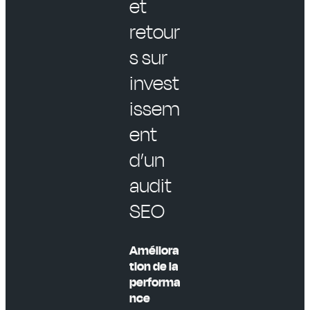
et
retour
s sur
invest
issem
ent
d’un
audit
SEO
Améliora
tion de la
performa
nce