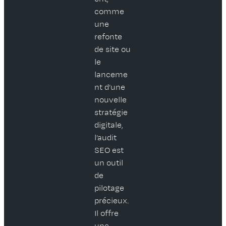
comme
une
refonte
de site ou
le
lanceme
nt d’une
nouvelle
stratégie
digitale,
l’audit
SEO est
un outil
de
pilotage
précieux.
Il offre
une