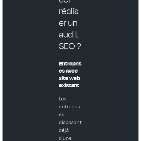
réalis
er un
audit
SEO ?
Entrepris
es avec
site web
existant
Les
entrepris
es
disposant
déjà
d’une