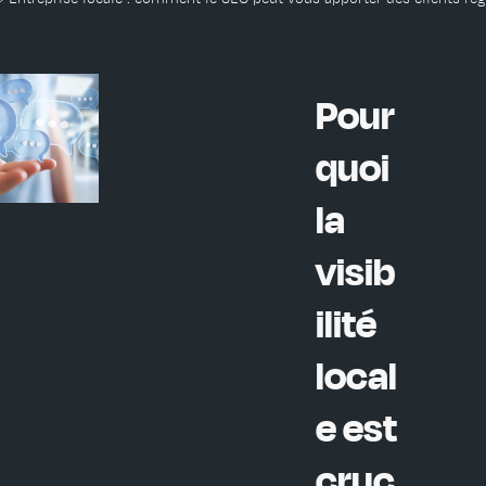
Pour
quoi
la
visib
ilité
local
e est
cruc