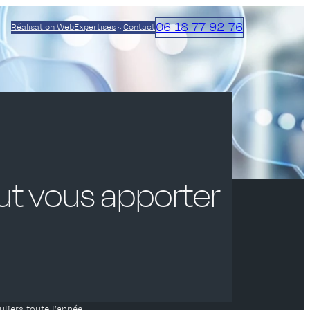
06 18 77 92 76
Réalisation Web
Expertises
Contact
ut vous apporter
liers toute l’année