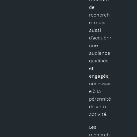
de
recherch
e, mais
aussi
d’acquérir
une
audience
qualifiée
et
engagée,
nécessair
e à la
pérennité
de votre
activité.
Les
recherch