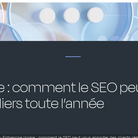
le : comment le SEO pe
liers toute l’année
»
Entreprise locale : comment le SEO peut vous apporter des clients régu