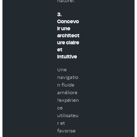
naturel.
3.
Concevo
ir une
architect
ure claire
et
intuitive
Une
navigatio
n fluide
améliore
l’expérien
ce
utilisateu
r et
favorise