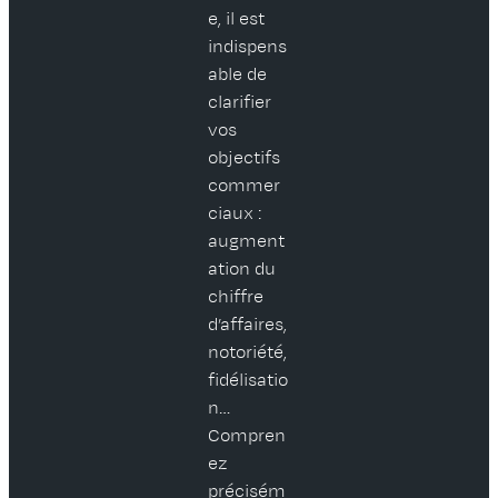
e, il est
indispens
able de
clarifier
vos
objectifs
commer
ciaux :
augment
ation du
chiffre
d’affaires,
notoriété,
fidélisatio
n…
Compren
ez
précisém