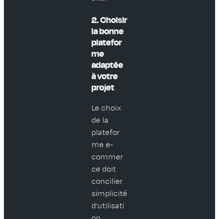
2. Choisir
la bonne
platefor
me
adaptée
à votre
projet
Le choix
de la
platefor
me e-
commer
ce doit
concilier
simplicité
d’utilisati
on,