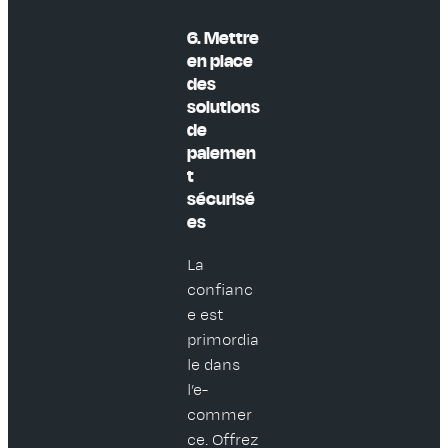
6. Mettre
en place
des
solutions
de
paiemen
t
sécurisé
es
La
confianc
e est
primordia
le dans
l’e-
commer
ce. Offrez