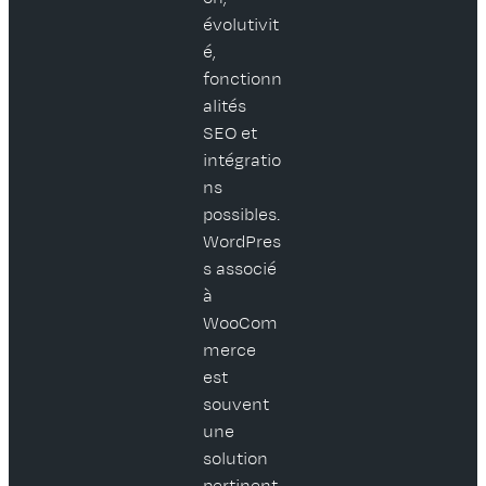
évolutivit
é,
fonctionn
alités
SEO et
intégratio
ns
possibles.
WordPres
s associé
à
WooCom
merce
est
souvent
une
solution