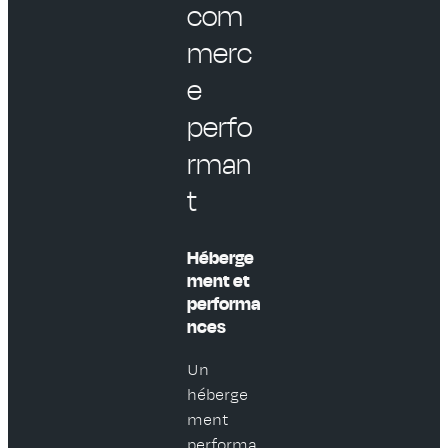
com
merc
e
perfo
rman
t
Héberge
ment et
performa
nces
Un
héberge
ment
performa