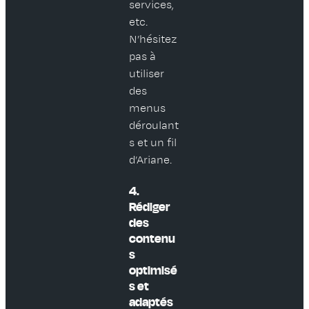
services,
etc.
N’hésitez
pas à
utiliser
des
menus
déroulant
s et un fil
d’Ariane.
4.
Rédiger
des
contenu
s
optimisé
s et
adaptés