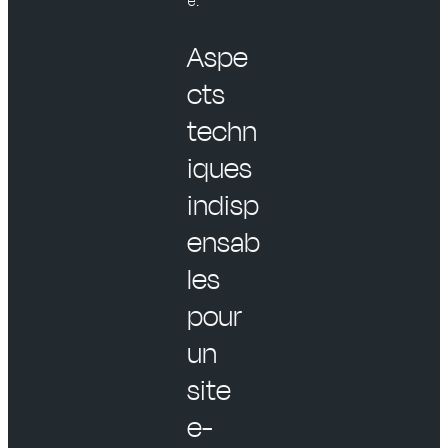
e.
Aspe
cts
techn
iques
indisp
ensab
les
pour
un
site
e-