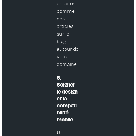
entaires
comme
des
articles
sur le
blog
autour de
votre
domaine.
5.
Soigner
le design
et la
compati
bilité
mobile
Un