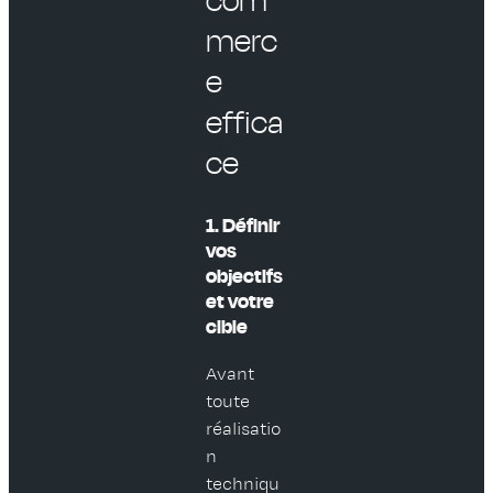
com
merc
e
effica
ce
1. Définir
vos
objectifs
et votre
cible
Avant
toute
réalisatio
n
techniqu