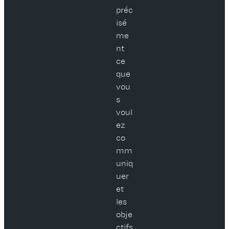
préc
isé
me
nt
ce
que
vou
s
voul
ez
co
mm
uniq
uer
et
les
obje
ctifs