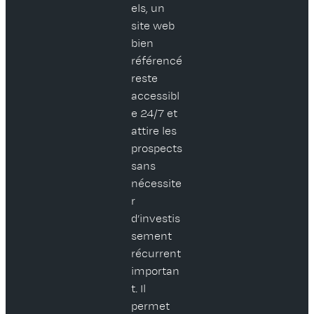
els, un
site web
bien
référencé
reste
accessibl
e 24/7 et
attire les
prospects
sans
nécessite
r
d’investis
sement
récurrent
importan
t. Il
permet