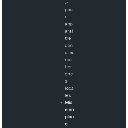
»
pou
r
app
araî
tre
dan
s les
rec
her
che
s
loca
les
Mis
e en
plac
e