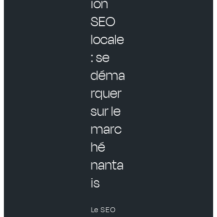
ion
SEO
locale
: se
déma
rquer
sur le
marc
hé
nanta
is
Le SEO