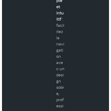
pté
et
intu
itif
:
facil
itez
la
navi
gati
on
ave
c un
desi
gn
sobr
e,
prof
essi