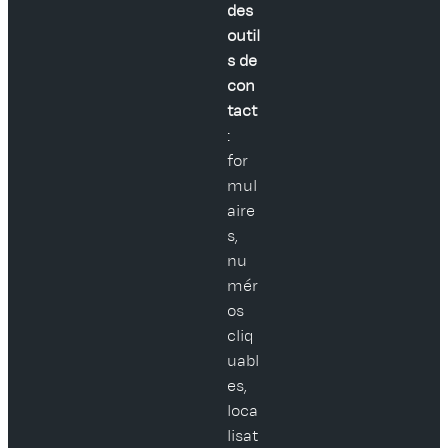
des
outil
s de
con
tact
:
for
mul
aire
s,
nu
mér
os
cliq
uabl
es,
loca
lisat