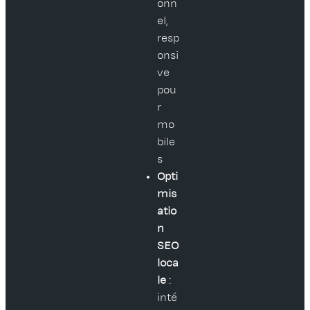
onn
el,
resp
onsi
ve
pou
r
mo
bile
s
Opti
mis
atio
n
SEO
loca
le
:
inté