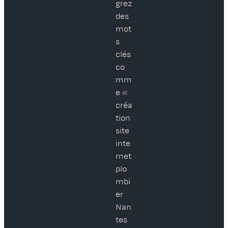
grez
des
mot
s
clés
co
mm
e «
créa
tion
site
inte
rnet
plo
mbi
er
Nan
tes