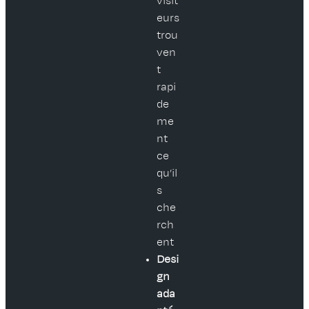
visit
eurs
trou
ven
t
rapi
de
me
nt
ce
qu’il
s
che
rch
ent
Desi
gn
ada