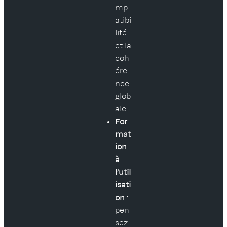
mp
atibi
lité
et la
coh
ére
nce
glob
ale
For
mat
ion
à
l’util
isati
on
:
pen
sez