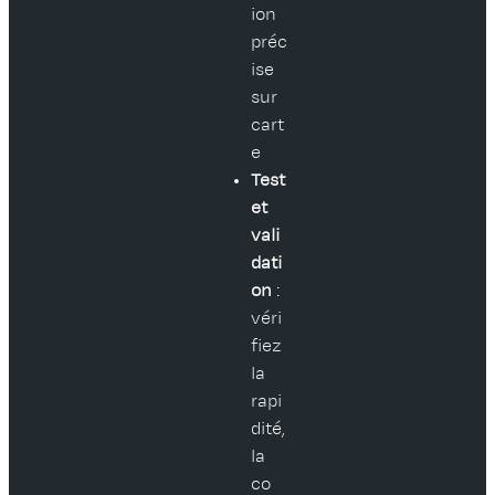
ion
préc
ise
sur
cart
e
Test
et
vali
dati
on
:
véri
fiez
la
rapi
dité,
la
co