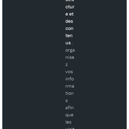
ctur
e et
des
con
ten
us
:
orga
nise
z
vos
info
rma
tion
s
afin
que
les