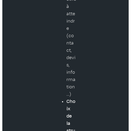
à
atte
indr
e
(co
nta
ct,
devi
s,
info
rma
tion
…)
Cho
ix
de
la
stru