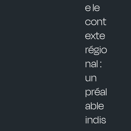
e le
cont
exte
régio
nal :
un
préal
able
indis