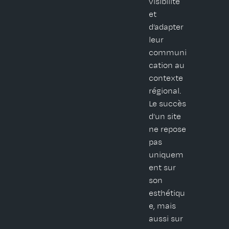
visibilité
et
d’adapter
leur
communi
cation au
contexte
régional.
Le succès
d’un site
ne repose
pas
uniquem
ent sur
son
esthétiqu
e, mais
aussi sur