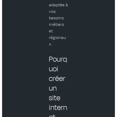
adaptée à
vos
besoins
métiers
et
régionau
x.
Pourq
uoi
créer
un
site
intern
et