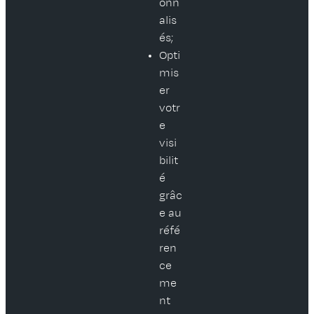
onn
alis
és;
Opti
mis
er
votr
e
visi
bilit
é
grâc
e au
réfé
ren
ce
me
nt