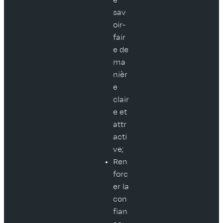
e
sav
oir-
fair
e de
ma
nièr
e
clair
e et
attr
acti
ve;
Ren
forc
er la
con
fian