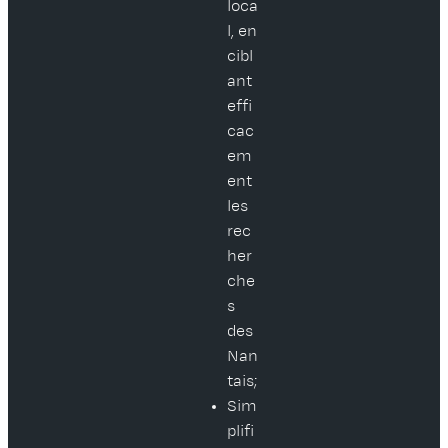
loca
l, en
cibl
ant
effi
cac
em
ent
les
rec
her
che
s
des
Nan
tais;
Sim
plifi