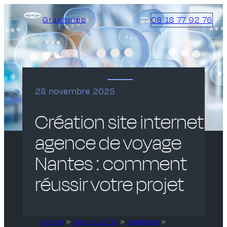
Aller
06 18 77 92 76
Graphineo
au
contenu
28 novembre 2025
Création site internet
agence de voyage
Nantes : comment
réussir votre projet
Accueil
»
Nos actualités
»
Graphineo
»