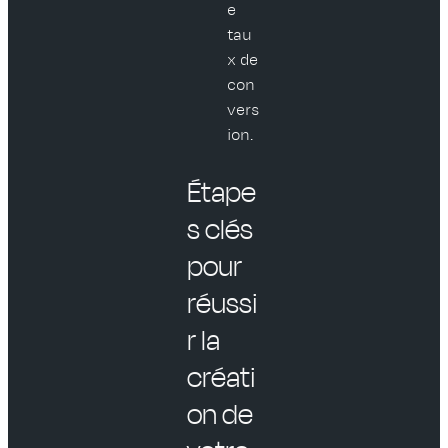
e
tau
x de
con
vers
ion.
Étape
s clés
pour
réussi
r la
créati
on de