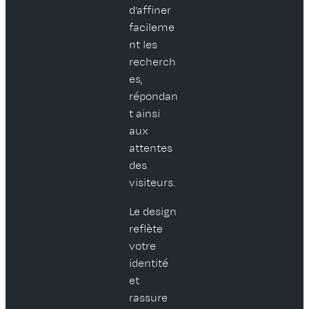
d’affiner
facileme
nt les
recherch
es,
répondan
t ainsi
aux
attentes
des
visiteurs.
Le design
reflète
votre
identité
et
rassure