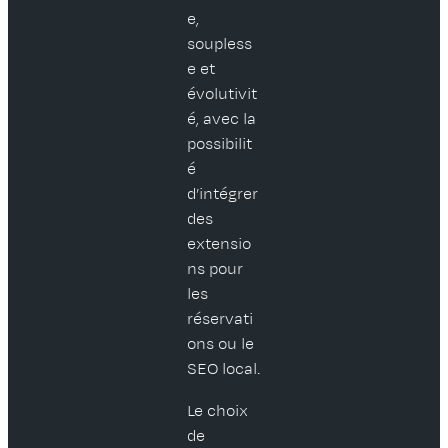
e,
soupless
e et
évolutivit
é, avec la
possibilit
é
d’intégrer
des
extensio
ns pour
les
réservati
ons ou le
SEO local.
Le choix
de