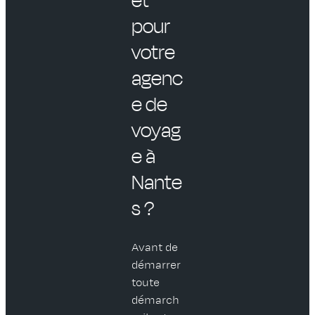
pour
votre
agenc
e de
voyag
e à
Nante
s ?
Avant de
démarrer
toute
démarch