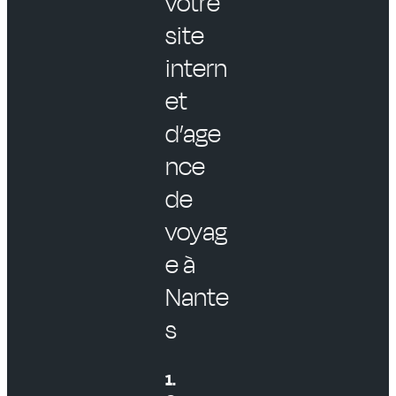
votre
site
intern
et
d’age
nce
de
voyag
e à
Nante
s
1.