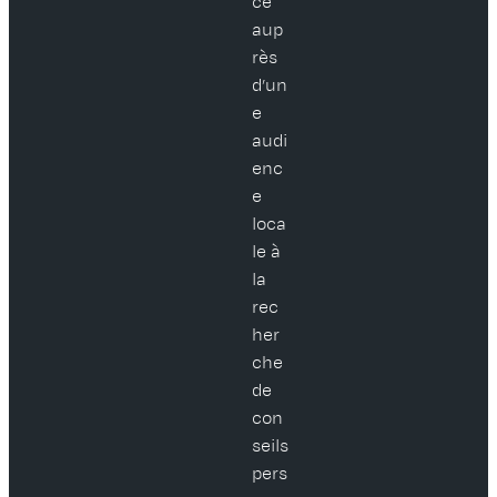
ce
aup
rès
d’un
e
audi
enc
e
loca
le à
la
rec
her
che
de
con
seils
pers