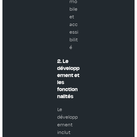
mo
bile
et
acc
essi
bilit
é
2. Le
développ
ement et
les
fonction
nalités
Le
développ
ement
inclut