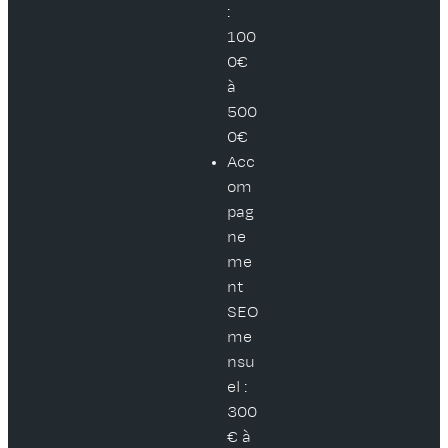
:
100
0€
à
500
0€
Acc
om
pag
ne
me
nt
SEO
me
nsu
el :
300
€ à