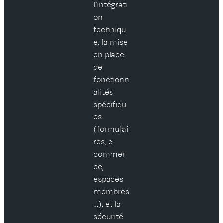
l’intégrati
on
techniqu
e, la mise
en place
de
fonctionn
alités
spécifiqu
es
(formulai
res, e-
commer
ce,
espaces
membres
…), et la
sécurité