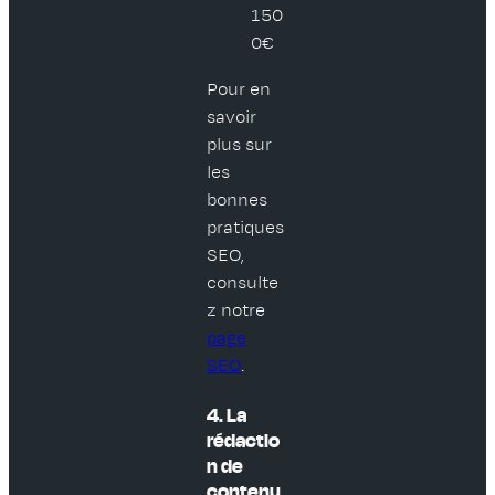
150
0€
Pour en
savoir
plus sur
les
bonnes
pratiques
SEO,
consulte
z notre
page
SEO
.
4. La
rédactio
n de
contenu