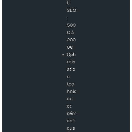
t
SEO
:
500
€ à
200
0€
Opti
mis
atio
n
tec
hniq
ue
et
sém
anti
que