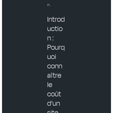
n.
Introd
uctio
n :
Pourq
uoi
conn
aître
le
coût
d’un
site