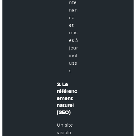
nte
nan
ce
et
mis
es à
jour
incl
use
s
3. Le
référenc
ement
naturel
(SEO)
Un site
visible