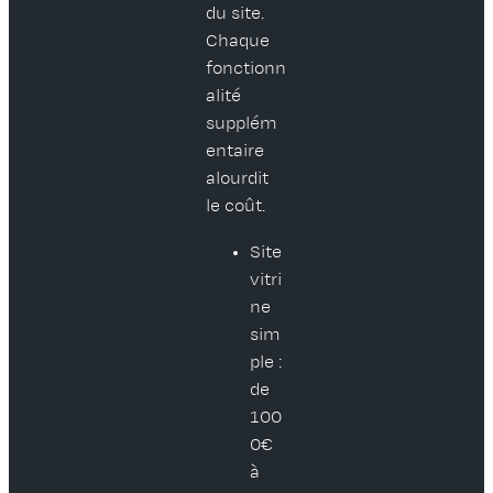
du site.
Chaque
fonctionn
alité
supplém
entaire
alourdit
le coût.
Site
vitri
ne
sim
ple :
de
100
0€
à