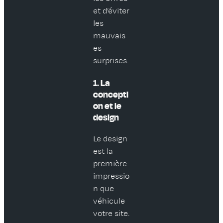
et d’éviter
les
mauvais
es
surprises.
1. La
concepti
on et le
design
Le design
est la
première
impressio
n que
véhicule
votre site.