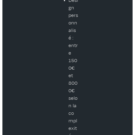
Desi
gn
pers
onn
alis
é :
entr
e
150
0€
et
800
0€
selo
n la
co
mpl
exit