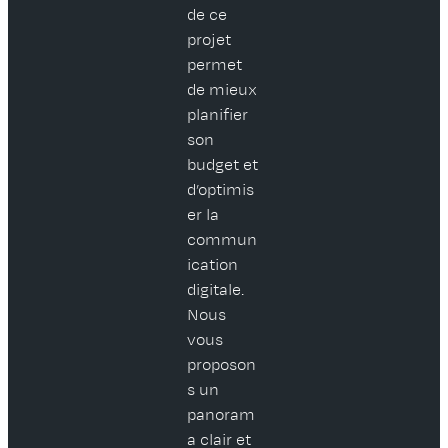
de ce
projet
permet
de mieux
planifier
son
budget et
d’optimis
er la
commun
ication
digitale.
Nous
vous
proposon
s un
panoram
a clair et