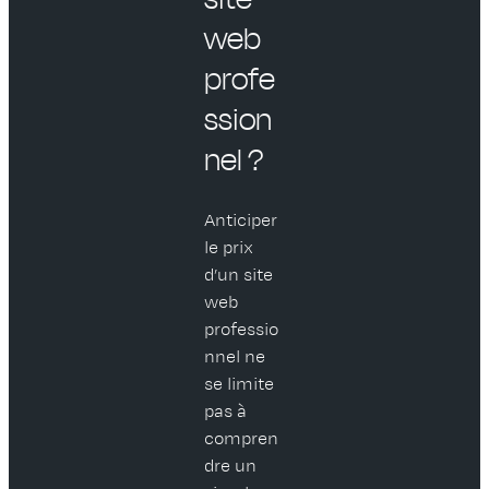
web
profe
ssion
nel ?
Anticiper
le prix
d’un site
web
professio
nnel ne
se limite
pas à
compren
dre un