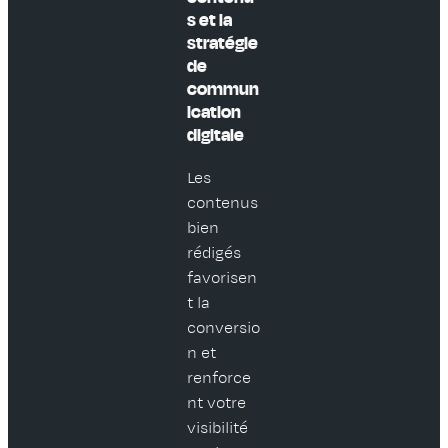
s et la
stratégie
de
commun
ication
digitale
Les
contenus
bien
rédigés
favorisen
t la
conversio
n et
renforce
nt votre
visibilité