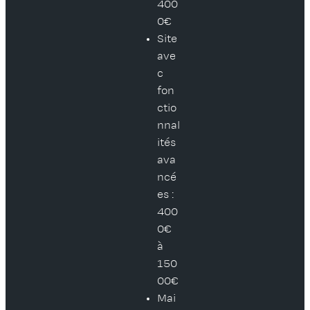
400
0€
Site
ave
c
fon
ctio
nnal
ités
ava
ncé
es :
400
0€
à
150
00€
Mai