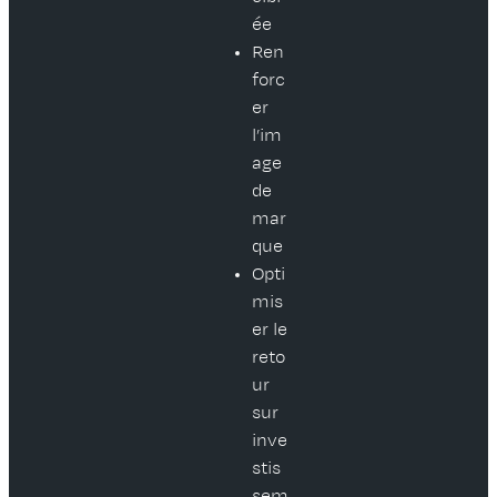
ée
Ren
forc
er
l’im
age
de
mar
que
Opti
mis
er le
reto
ur
sur
inve
stis
sem