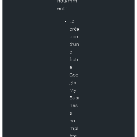
notamm
ent :
La
créa
tion
d’un
e
fich
e
Goo
gle
My
Busi
nes
s
co
mpl
ète