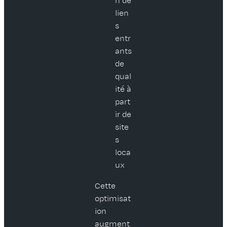
n de
lien
s
entr
ants
de
qual
ité à
part
ir de
site
s
loca
ux
Cette
optimisat
ion
augment