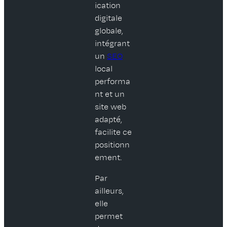
ication
digitale
globale,
intégrant
un
SEO
local
performa
nt et un
site web
adapté,
facilite ce
positionn
ement.
Par
ailleurs,
elle
permet