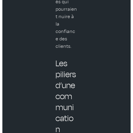
és qui
pourraien
t nuire à
la
confianc
e des
clients.
Les
piliers
d’une
com
muni
catio
n