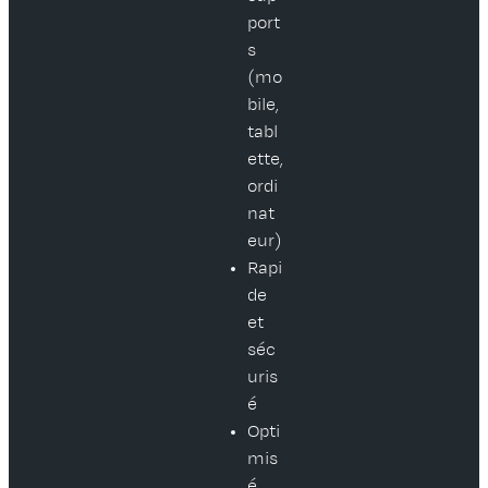
port
s
(mo
bile,
tabl
ette,
ordi
nat
eur)
Rapi
de
et
séc
uris
é
Opti
mis
é