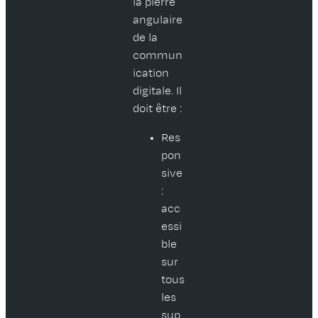
la pierre
angulaire
de la
commun
ication
digitale. Il
doit être :
Res
pon
sive
:
acc
essi
ble
sur
tous
les
sup