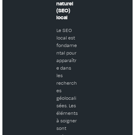
naturel
(SEO)
local
Le SEO
local est
fondame
ntal pour
apparaîtr
e dans
les
recherch
es
géolocali
sées. Les
éléments
à soigner
sont