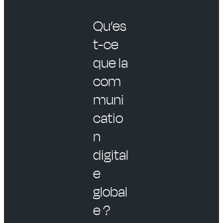
Qu’es
t-ce
que la
com
muni
catio
n
digital
e
global
e ?