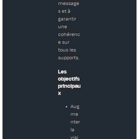
message
s et à
garantir
une
cohérenc
e sur
tous les
supports.
Les
objectifs
principau
x
Aug
me
nter
la
visi