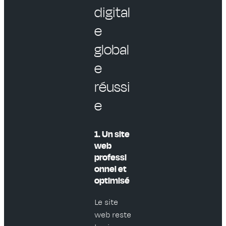
digital
e
global
e
réussi
e
1. Un site
web
professi
onnel et
optimisé
Le site
web reste