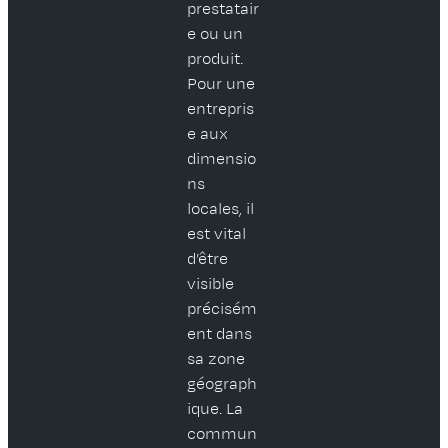
prestatair
e ou un
produit.
Pour une
entrepris
e aux
dimensio
ns
locales, il
est vital
d’être
visible
précisém
ent dans
sa zone
géograph
ique. La
commun