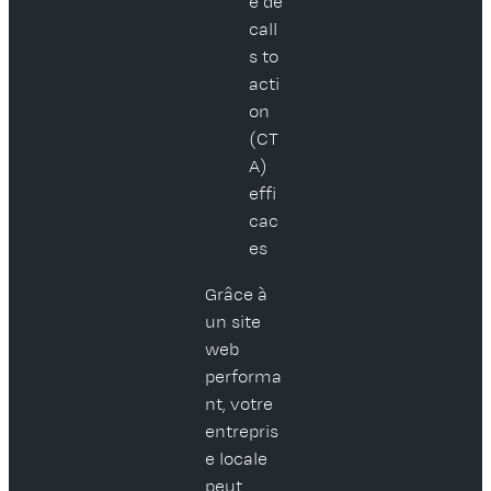
é de
call
s to
acti
on
(CT
A)
effi
cac
es
Grâce à
un site
web
performa
nt, votre
entrepris
e locale
peut