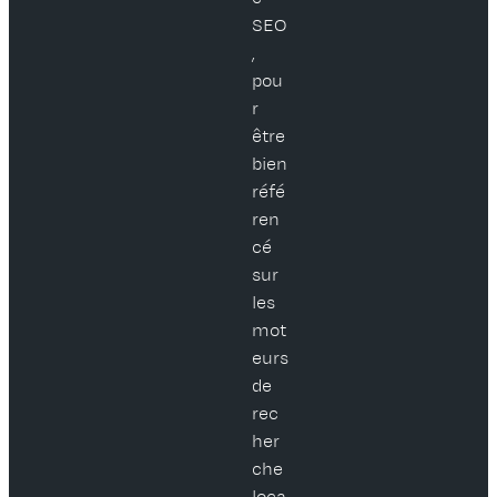
SEO
,
pou
r
être
bien
réfé
ren
cé
sur
les
mot
eurs
de
rec
her
che