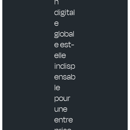
n
digital
e
global
e est-
elle
indisp
ensab
le
pour
une
entre