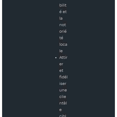
bilit
é et
la
not
orié
té
loca
le
Attir
er
et
fidél
iser
une
clie
ntèl
e
cibl