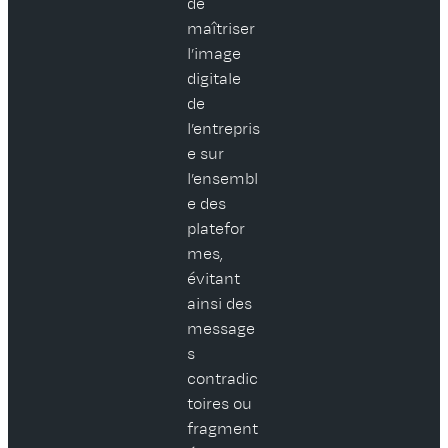
de
maîtriser
l’image
digitale
de
l’entrepris
e sur
l’ensembl
e des
platefor
mes,
évitant
ainsi des
message
s
contradic
toires ou
fragment