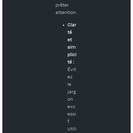
prêter
attention.
Clar
té
et
sim
plici
té :
Évit
ez
le
jarg
on
exc
essi
f.
Utili