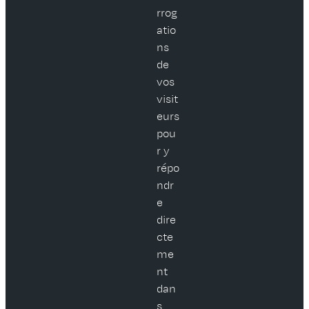
rrog
atio
ns
de
vos
visit
eurs
pou
r y
répo
ndr
e
dire
cte
me
nt
dan
s