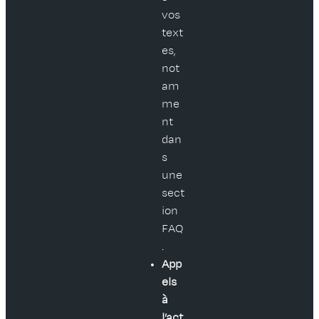
vos
text
es,
not
am
me
nt
dan
s
une
sect
ion
FAQ
.
App
els
à
l’act