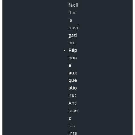
facil
iter
la
navi
gati
on.
Rép
ons
e
aux
que
stio
ns :
Anti
cipe
z
les
inte