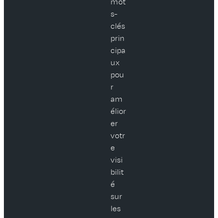
mot
s-
clés
prin
cipa
ux
pou
r
am
élior
er
votr
e
visi
bilit
é
sur
les