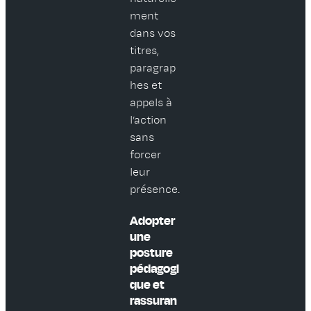
ment
dans vos
titres,
paragrap
hes et
appels à
l’action
sans
forcer
leur
présence.
Adopter
une
posture
pédagogi
que et
rassuran