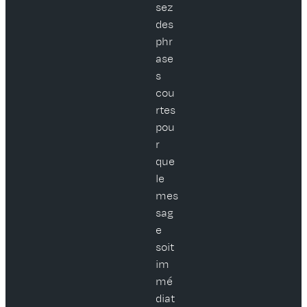
sez
des
phr
ase
s
cou
rtes
pou
r
que
le
mes
sag
e
soit
im
mé
diat