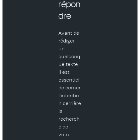
répon
dre
Avant de
rédiger
un
quelconq
ue texte,
il est
essentiel
de cerner
l’intentio
n derrière
la
recherch
e de
votre