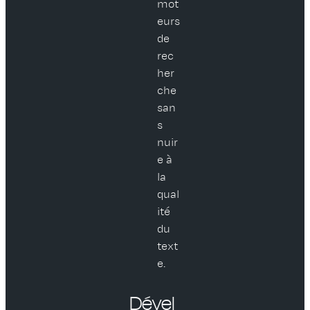
mot
eurs
de
rec
her
che
san
s
nuir
e à
la
qual
ité
du
text
e.
Dével