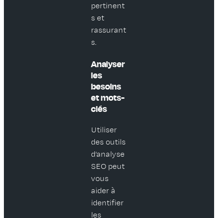
pertinent
s et
rassurant
s.
Analyser
les
besoins
et mots-
clés
Utiliser
des outils
d’analyse
SEO peut
vous
aider à
identifier
les