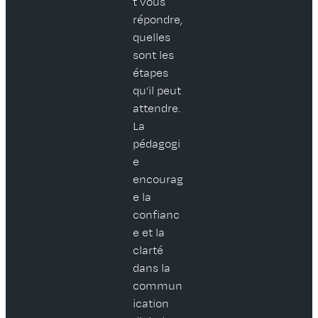
t vous
répondre,
quelles
sont les
étapes
qu’il peut
attendre.
La
pédagogi
e
encourag
e la
confianc
e et la
clarté
dans la
commun
ication