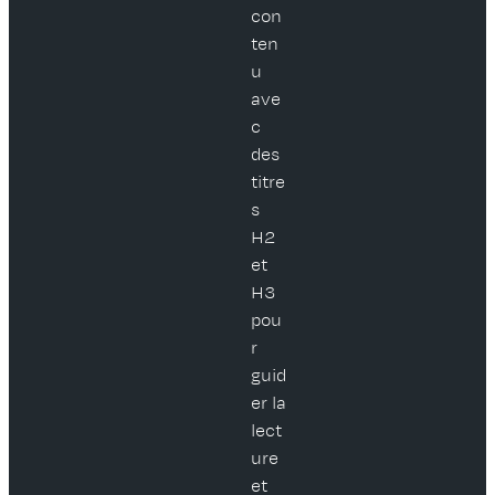
con
ten
u
ave
c
des
titre
s
H2
et
H3
pou
r
guid
er la
lect
ure
et