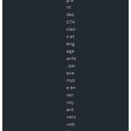
nt
des
CTA
clair
s et
eng
age
ants
, par
exe
mpl
e en
ren
voy
ant
vers
votr