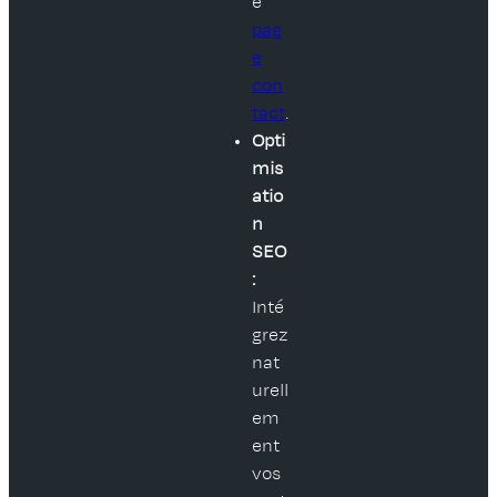
e
pag
e
con
tact
.
Opti
mis
atio
n
SEO
:
Inté
grez
nat
urell
em
ent
vos