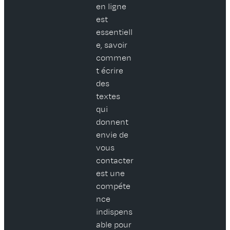
en ligne
est
essentiell
e, savoir
commen
t écrire
des
textes
qui
donnent
envie de
vous
contacter
est une
compéte
nce
indispens
able pour