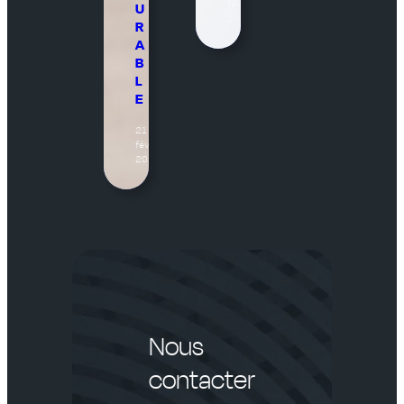
février
U
2026
R
A
B
L
E
21
février
2026
Nous
contacter