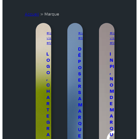
Accueil
»
Marque
Identité
Juridique
, 
Identité
visuelle
, 
Marque
visuelle
, 
Marque
Marque
D
L
I
É
O
N
P
G
PI
O
O
,
S
,
N
E
C
O
R
H
M
S
A
D
A
R
E
M
T
M
A
E
A
R
G
R
Q
R
Q
U
A
U
E