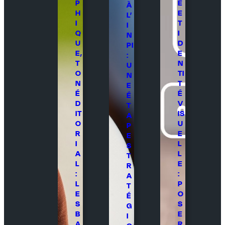
P
E
À
H
E
L’
I
T
I
Q
I
N
U
D
PI
E,
E
:
T
N
U
O
TI
N
N
T
E
É
É
É
D
V
T
IT
IS
A
O
U
P
R
E
E
I
L
S
A
L
T
L
E
R
:
:
A
L
P
T
E
O
É
S
S
G
B
E
I
A
R