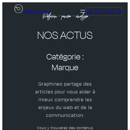
Aller
06 18 77 92 76
Graphineo
au
Réflexion – pensée – analyse
contenu
NOS ACTUS
Catégorie :
Marque
Graphineo partage des
articles pour vous aider à
mieux comprendre les
enjeux du web et de la
communication.
Vous y trouverez des contenus