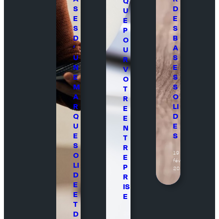
Q
S
D
U
E
E
E
S
S
P
D
B
O
’
A
U
U
S
R
N
E
V
E
S
O
M
S
T
A
O
R
R
LI
E
Q
D
E
U
E
N
E
S
T
S
R
19
O
E
février
LI
P
2026
D
R
E
IS
E
E
T
D
20