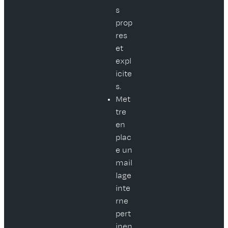
s
prop
res
et
expl
icite
s.
Met
tre
en
plac
e un
mail
lage
inte
rne
pert
inen