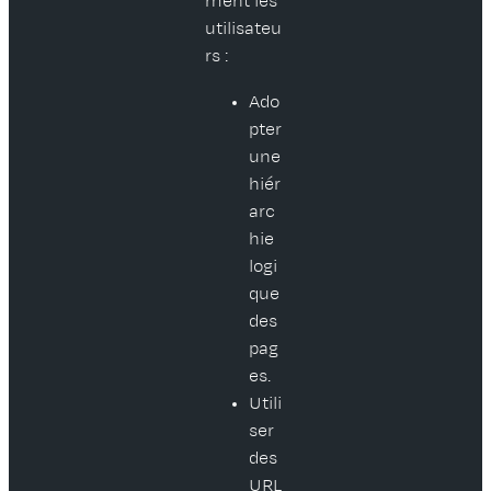
ment les
utilisateu
rs :
Ado
pter
une
hiér
arc
hie
logi
que
des
pag
es.
Utili
ser
des
URL