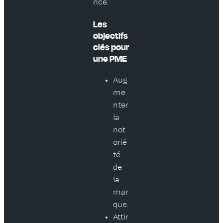
nce.
Les
objectifs
clés pour
une PME
Aug
me
nter
la
not
orié
té
de
la
mar
que.
Attir