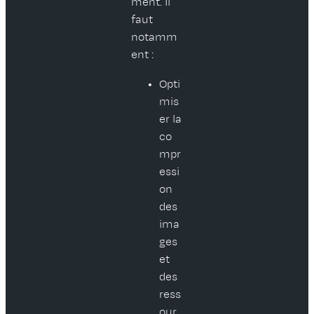
ment. Il
faut
notamm
ent :
Opti
mis
er la
co
mpr
essi
on
des
ima
ges
et
des
ress
our