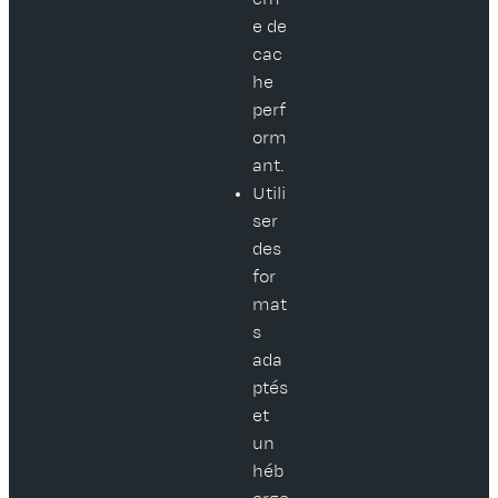
e de
cac
he
perf
orm
ant.
Utili
ser
des
for
mat
s
ada
ptés
et
un
héb