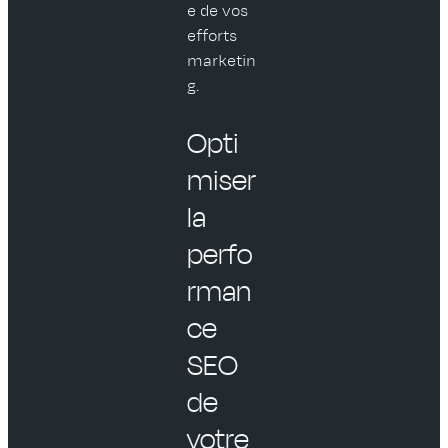
e de vos
efforts
marketin
g.
Opti
miser
la
perfo
rman
ce
SEO
de
votre