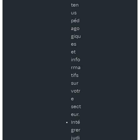
ten
us
péd
ago
giqu
es
et
info
rma
tifs
sur
votr
e
sect
eur.
Inté
grer
judi