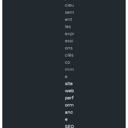
cieu
sem
ent
les
expr
essi
ons
clés
co
mm
e
site
web
perf
orm
anc
e
SEO