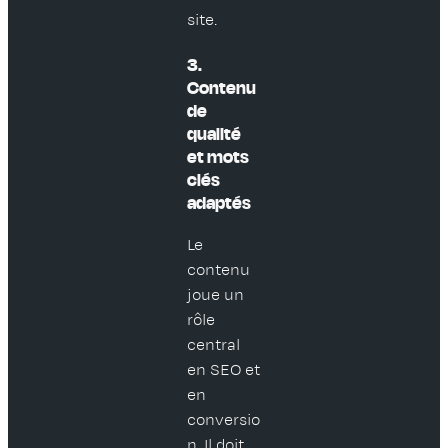
site.
3.
Contenu
de
qualité
et mots
clés
adaptés
Le
contenu
joue un
rôle
central
en SEO et
en
conversio
n. Il doit