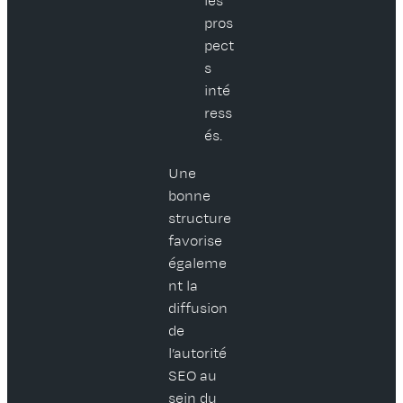
les
pros
pect
s
inté
ress
és.
Une
bonne
structure
favorise
égaleme
nt la
diffusion
de
l’autorité
SEO au
sein du