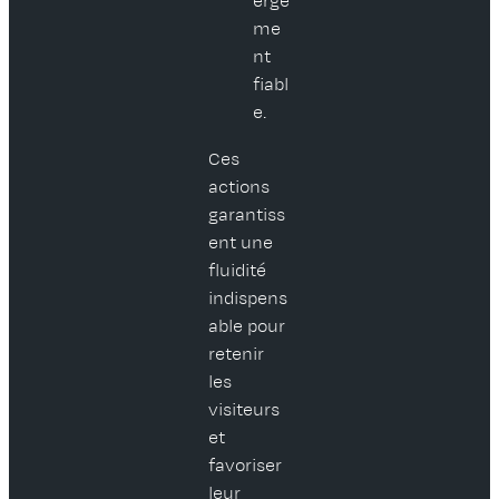
erge
me
nt
fiabl
e.
Ces
actions
garantiss
ent une
fluidité
indispens
able pour
retenir
les
visiteurs
et
favoriser
leur