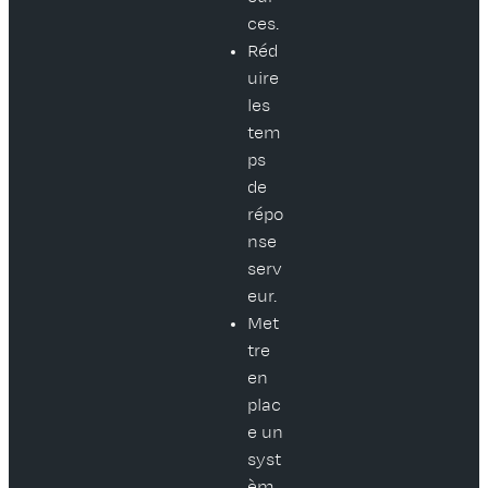
ces.
Réd
uire
les
tem
ps
de
répo
nse
serv
eur.
Met
tre
en
plac
e un
syst
èm