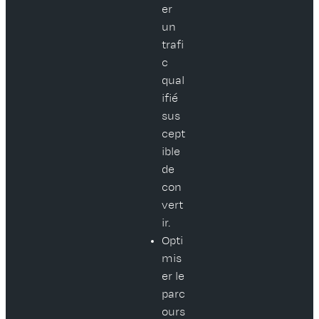
er
un
trafi
c
qual
ifié
sus
cept
ible
de
con
vert
ir.
Opti
mis
er le
parc
ours