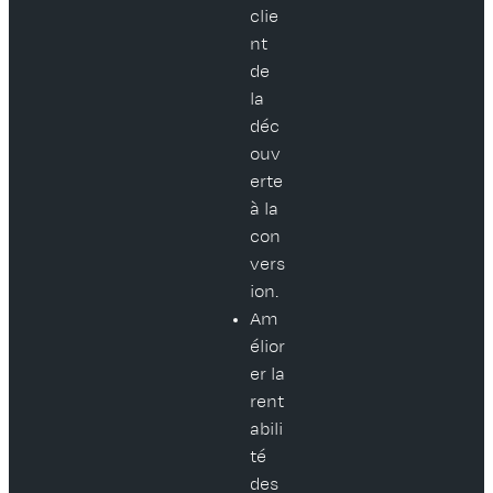
clie
nt
de
la
déc
ouv
erte
à la
con
vers
ion.
Am
élior
er la
rent
abili
té
des