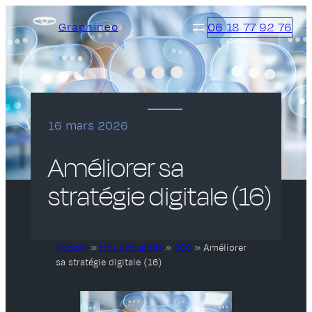
Aller
06 18 77 92 76
Graphineo
au
contenu
16 mars 2026
Améliorer sa
stratégie digitale (16)
Accueil
»
Nos actualités
»
SEO
»
Améliorer
sa stratégie digitale (16)