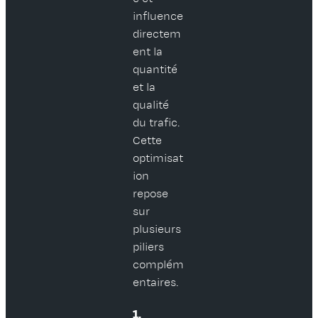
influence
directem
ent la
quantité
et la
qualité
du trafic.
Cette
optimisat
ion
repose
sur
plusieurs
piliers
complém
entaires.
1.