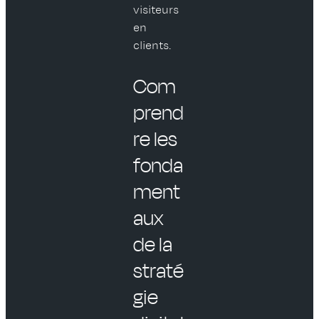
visiteurs
en
clients.
Com
prend
re les
fonda
ment
aux
de la
straté
gie