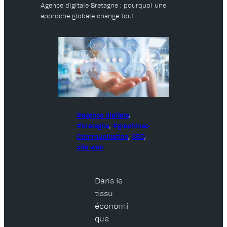
Agence digitale Bretagne : pourquoi une
approche globale change tout
agence digitale
, 
bretagne
, 
graphineo
Communication
, 
SEO
, 
site web
Dans le
tissu
économi
que