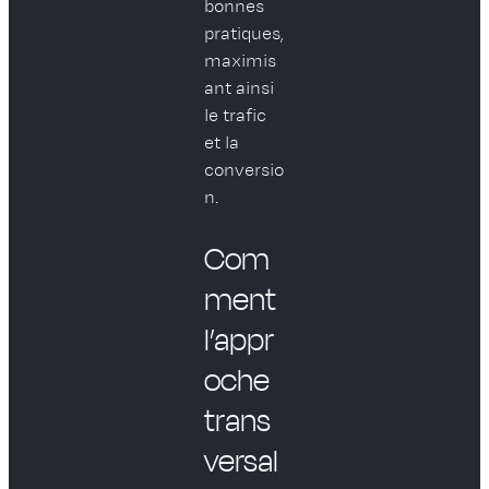
bonnes
pratiques,
maximis
ant ainsi
le trafic
et la
conversio
n.
Com
ment
l’appr
oche
trans
versal