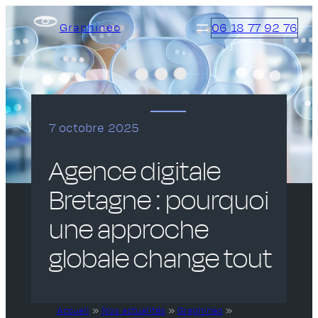
Aller
06 18 77 92 76
Graphineo
au
contenu
7 octobre 2025
Agence digitale
Bretagne : pourquoi
une approche
globale change tout
Accueil
»
Nos actualités
»
Graphineo
»