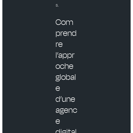
s.
Com
prend
re
l’appr
oche
global
e
d’une
agenc
e
digital