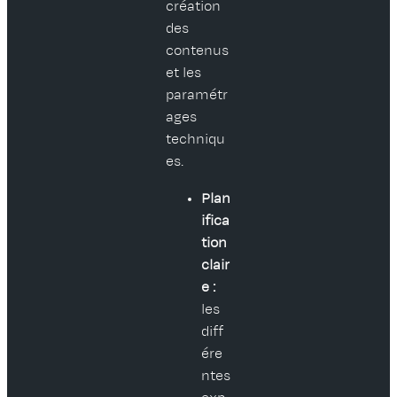
création
des
contenus
et les
paramétr
ages
techniqu
es.
Plan
ifica
tion
clair
e :
les
diff
ére
ntes