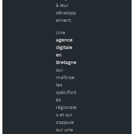
à leur
développ
ement.
Une
agence
digitale
en
Bretagne
qui
maîtrise
les
spécificit
és
régionale
s et qui
s’appuie
sur une