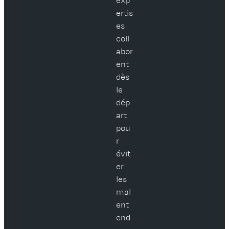
exp
ertis
es
coll
abor
ent
dès
le
dép
art
pou
r
évit
er
les
mal
ent
end