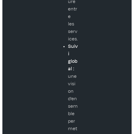
ure
entr
e
les
serv
ices.
Suiv
i
glob
al :
une
visi
on
d’en
sem
ble
per
met