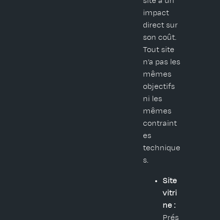
site a un
impact
direct sur
son coût.
Tout site
n’a pas les
mêmes
objectifs
ni les
mêmes
contraint
es
technique
s.
Site
vitri
ne :
Prés