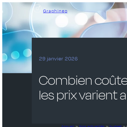
Aller
Graphineo
au
contenu
29 janvier 2026
Combien coûte 
les prix varient 
Accueil
»
Nos actualités
»
budget
»