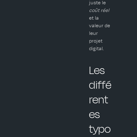
juste le
coût réel
et la
valeur de
leur
projet
digital.
Les
diffé
rent
es
typo