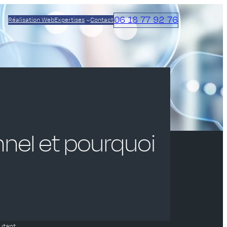
06 18 77 92 76
Réalisation Web
Expertises
Contact
nel et pourquoi
utant