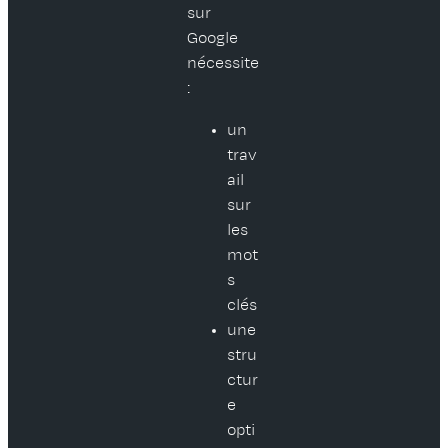
sur
Google
nécessite
:
un
trav
ail
sur
les
mot
s
clés
une
stru
ctur
e
opti