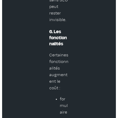
sans SEO
peut
rester
invisible.
6. Les
fonction
nalités
Certaines
fonctionn
alités
augment
ent le
coût :
for
mul
aire