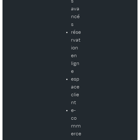
s
ava
ncé
s
rése
rvat
ion
en
lign
e
esp
ace
clie
nt
e-
co
mm
erce