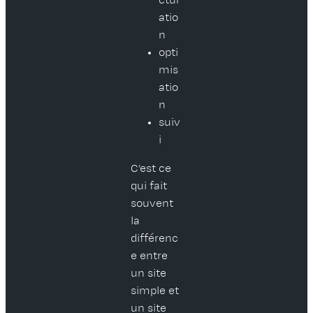
atio
n
opti
mis
atio
n
suiv
i
C’est ce
qui fait
souvent
la
différenc
e entre
un site
simple et
un site