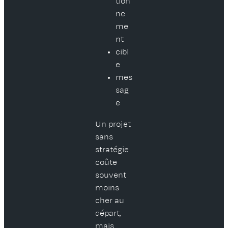
tion
ne
me
nt
cibl
e
mes
sag
e
Un projet
sans
stratégie
coûte
souvent
moins
cher au
départ,
mais