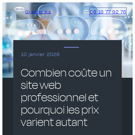
Aller
06 18 77 92 76
Graphineo
au
contenu
10 janvier 2026
Combien coûte un
site web
professionnel et
pourquoi les prix
varient autant