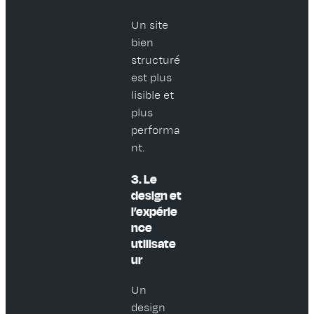
Un site
bien
structuré
est plus
lisible et
plus
performa
nt.
3. Le
design et
l’expérie
nce
utilisate
ur
Un
design