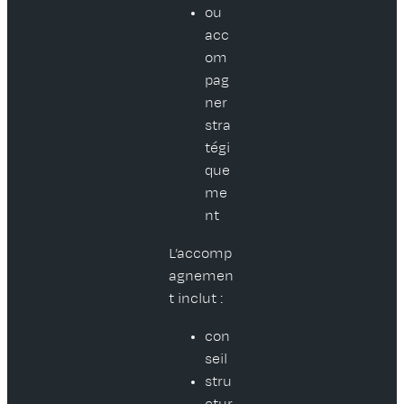
ou
acc
om
pag
ner
stra
tégi
que
me
nt
L’accomp
agnemen
t inclut :
con
seil
stru
ctur