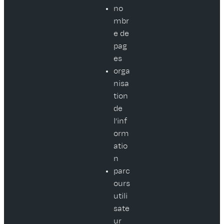
no
mbr
e de
pag
es
orga
nisa
tion
de
l’inf
orm
atio
n
parc
ours
utili
sate
ur