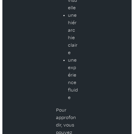
visu
elle
une
hiér
arc
hie
clair
e
une
exp
érie
nce
fluid
e
Pour
approfon
dir, vous
pouvez