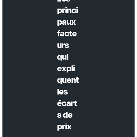
princi
paux
facte
urs
qui
expli
quent
les
écart
s de
prix