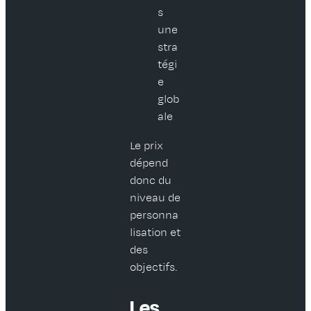
s
une
stra
tégi
e
glob
ale
Le prix
dépend
donc du
niveau de
personna
lisation et
des
objectifs.
Les