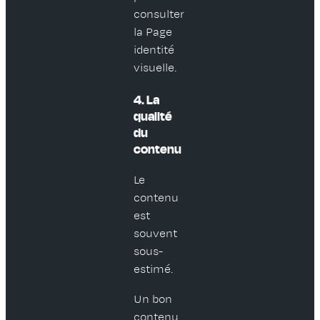
consulter
la Page
identité
visuelle.
4. La
qualité
du
contenu
Le
contenu
est
souvent
sous-
estimé.
Un bon
contenu